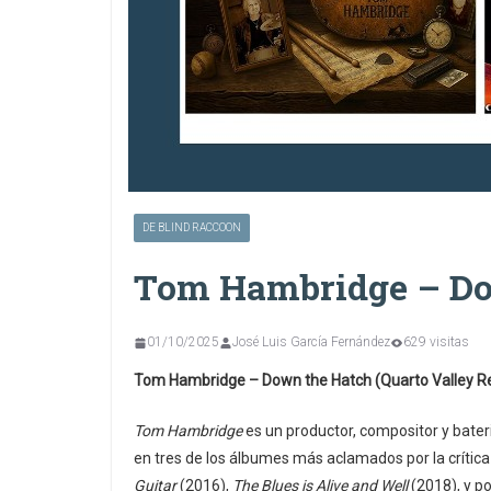
DE BLIND RACCOON
Tom Hambridge – Do
01/10/2025
José Luis García Fernández
629 visitas
Tom Hambridge – Down the Hatch (Quarto Valley R
Tom Hambridge
es un productor, compositor y bate
en tres de los álbumes más aclamados por la crítica
Guitar
(2016),
The Blues is Alive and Well
(2018), y po