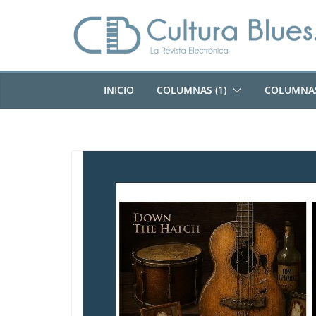
Saltar
al
contenido
INICIO
COLUMNAS (1)
COLUMNAS