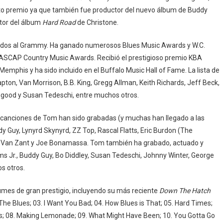
sexto premio ya que también fue productor del nuevo álbum de Buddy
ctor del álbum
Hard Road
de Christone.
dos al Grammy. Ha ganado numerosos Blues Music Awards y W.C.
ASCAP Country Music Awards. Recibió el prestigioso premio KBA
Memphis y ha sido incluido en el Buffalo Music Hall of Fame. La lista de
Clapton, Van Morrison, B.B. King, Gregg Allman, Keith Richards, Jeff Beck,
rogood y Susan Tedeschi, entre muchos otros.
canciones de Tom han sido grabadas (y muchas han llegado a las
dy Guy, Lynyrd Skynyrd, ZZ Top, Rascal Flatts, Eric Burdon (The
n, Van Zant y Joe Bonamassa. Tom también ha grabado, actuado y
ams Jr., Buddy Guy, Bo Diddley, Susan Tedeschi, Johnny Winter, George
s otros.
mes de gran prestigio, incluyendo su más reciente
Down The Hatch
g The Blues; 03. I Want You Bad; 04. How Blues is That; 05. Hard Times;
es; 08. Making Lemonade; 09. What Might Have Been; 10. You Gotta Go