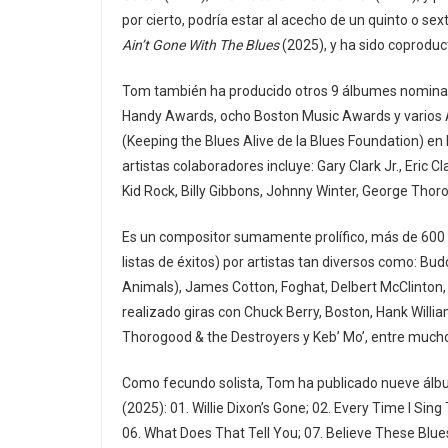
por cierto, podría estar al acecho de un quinto o 
Ain’t Gone With The Blues
(2025), y ha sido coprodu
Tom también ha producido otros 9 álbumes nomina
Handy Awards, ocho Boston Music Awards y varios 
(Keeping the Blues Alive de la Blues Foundation) en 
artistas colaboradores incluye: Gary Clark Jr., Eric 
Kid Rock, Billy Gibbons, Johnny Winter, George Tho
Es un compositor sumamente prolífico, más de 600 
listas de éxitos) por artistas tan diversos como: Bud
Animals), James Cotton, Foghat, Delbert McClinto
realizado giras con Chuck Berry, Boston, Hank Willi
Thorogood & the Destroyers y Keb’ Mo’, entre mucho
Como fecundo solista, Tom ha publicado nueve álbu
(2025): 01. Willie Dixon’s Gone; 02. Every Time I Sin
06. What Does That Tell You; 07. Believe These Blu