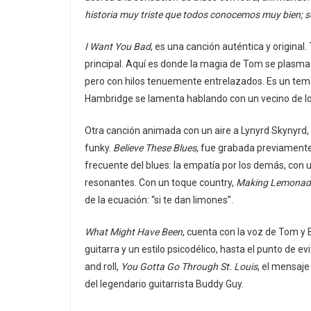
historia muy triste que todos conocemos muy bien; so
I Want You Bad
, es una canción auténtica y original
principal. Aquí es donde la magia de Tom se plasma
pero con hilos tenuemente entrelazados. Es un tem
Hambridge se lamenta hablando con un vecino de los
Otra canción animada con un aire a Lynyrd Skynyrd,
funky.
Believe These Blues
, fue grabada previamente
frecuente del blues: la empatía por los demás, con
resonantes. Con un toque country,
Making Lemonad
de la ecuación: “si te dan limones”.
What Might Have Been
, cuenta con la voz de Tom y 
guitarra y un estilo psicodélico, hasta el punto de 
and roll,
You Gotta Go Through St. Louis
, el mensaje
del legendario guitarrista Buddy Guy.