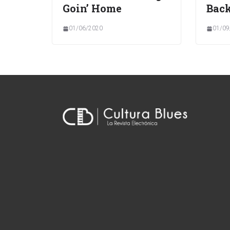
Goin’ Home
Back
01/06/2020
01/09