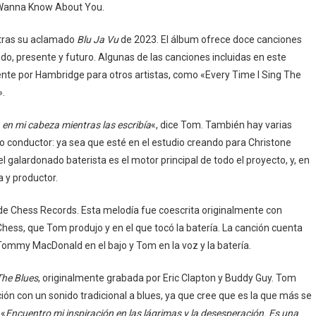
 I Wanna Know About You.
 tras su aclamado
Blu Ja Vu
de 2023. El álbum ofrece doce canciones
sado, presente y futuro. Algunas de las canciones incluidas en este
ente por Hambridge para otros artistas, como «Every Time I Sing The
».
 en mi cabeza mientras las escribía
«, dice Tom. También hay varias
o conductor: ya sea que esté en el estudio creando para Christone
 galardonado baterista es el motor principal de todo el proyecto, y, en
a y productor.
a de Chess Records. Esta melodía fue coescrita originalmente con
ss, que Tom produjo y en el que tocó la batería. La canción cuenta
 Tommy MacDonald en el bajo y Tom en la voz y la batería.
The Blues
, originalmente grabada por Eric Clapton y Buddy Guy. Tom
ión con un sonido tradicional a blues, ya que cree que es la que más se
 «
Encuentro mi inspiración en las lágrimas y la desesperación. Es una