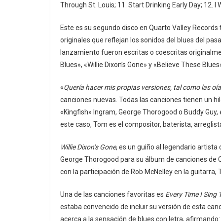
Through St. Louis; 11. Start Drinking Early Day; 12.
Este es su segundo disco en Quarto Valley Records
originales que reflejan los sonidos del blues del pa
lanzamiento fueron escritas o coescritas originalm
Blues», «Willie Dixon’s Gone» y «Believe These Blues
«
Quería hacer mis propias versiones, tal como las oía
canciones nuevas. Todas las canciones tienen un hil
«Kingfish» Ingram, George Thorogood o Buddy Guy, el
este caso, Tom es el compositor, baterista, arreglist
Willie Dixon’s Gone
, es un guiño al legendario artist
George Thorogood para su álbum de canciones de Che
con la participación de Rob McNelley en la guitarra,
Una de las canciones favoritas es
Every Time I Sing 
estaba convencido de incluir su versión de esta canc
acerca a la sensación de blues con letra, afirmando: