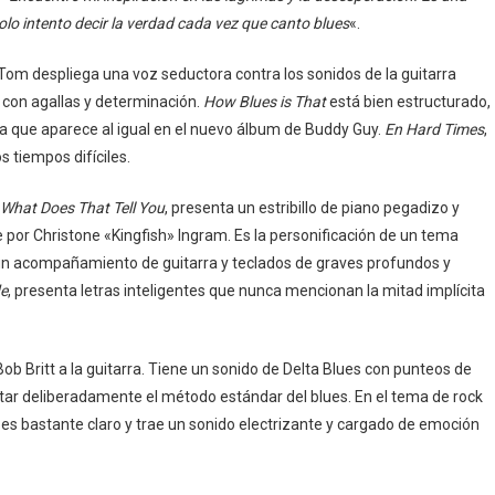
lo intento decir la verdad cada vez que canto blues
«.
. Tom despliega una voz seductora contra los sonidos de la guitarra
 con agallas y determinación.
How Blues is That
está bien estructurado,
a que aparece al igual en el nuevo álbum de Buddy Guy.
En Hard Times
,
 tiempos difíciles.
What Does That Tell You
, presenta un estribillo de piano pegadizo y
 por Christone «Kingfish» Ingram. Es la personificación de un tema
 un acompañamiento de guitarra y teclados de graves profundos y
e
, presenta letras inteligentes que nunca mencionan la mitad implícita
Bob Britt a la guitarra. Tiene un sonido de Delta Blues con punteos de
evitar deliberadamente el método estándar del blues. En el tema de rock
 es bastante claro y trae un sonido electrizante y cargado de emoción