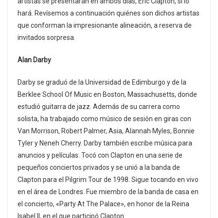
artistas se presentarán en ambos días, Eric Clapton, sí lo
hará. Revísemos a continuación quiénes son dichos artistas
que conforman la impresionante alineación, a reserva de
invitados sorpresa.
Alan Darby
Darby se graduó de la Universidad de Edimburgo y de la
Berklee School Of Music en Boston, Massachusetts, donde
estudió guitarra de jazz. Además de su carrera como
solista, ha trabajado como músico de sesión en giras con
Van Morrison, Robert Palmer, Asia, Alannah Myles, Bonnie
Tyler y Neneh Cherry. Darby también escribe música para
anuncios y películas. Tocó con Clapton en una serie de
pequeños conciertos privados y se unió a la banda de
Clapton para el Pilgrim Tour de 1998. Sigue tocando en vivo
en el área de Londres. Fue miembro de la banda de casa en
el concierto, «Party At The Palace», en honor de la Reina
Isabel II, en el que participó Clapton.