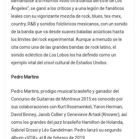
llamándose a sí mismos «solo otra banda del Este de Los
Ángeles”, se ganó a los críticos y a una legión de fanáticos
leales con su vigorizante mezcla de rock, blues, tex-mex,
country, R&B y sonidos folclóricos mexicanos, con un sonido
de la banda que va desde suaves baladas acústicas hasta
los límites del rock experimental. Aunque a menudo se le
cita como una de las grandes bandas de rock latino, el
sonido ecléctico de Los Lobos los ha definido como un
ejemplo vital del crisol cultural de Estados Unidos.
Pedro Martins
Pedro Martins, prodigio musical brasileño y ganador del
Concurso de Guitarras de Montreux 2015 es conocido por
sus colaboraciones con Kurt Rosenwinkel, Yaron Herman,
David Binney, Jacob Collier y Genevieve Artadi (Knower), así
como los grandes del jazz brasileño Hamilton de Holanda,
Gabriel Grossi y Léo Gandelman. Pedro lanzó su segundo
álbum «VOX», el 8 de febrero de 2019.