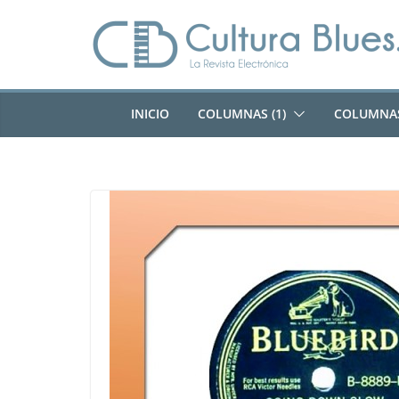
Saltar
al
contenido
INICIO
COLUMNAS (1)
COLUMNAS