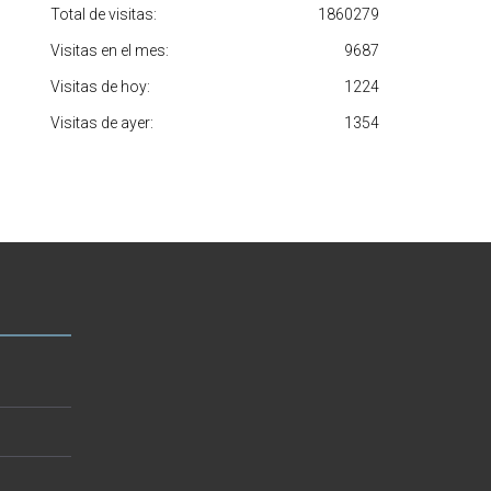
Total de visitas:
1860279
Visitas en el mes:
9687
Visitas de hoy:
1224
Visitas de ayer:
1354