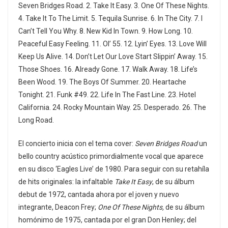
Seven Bridges Road. 2. Take It Easy. 3. One Of These Nights.
4. Take It To The Limit. 5. Tequila Sunrise. 6. In The City. 7. I
Can’t Tell You Why. 8. New Kid In Town. 9. How Long. 10.
Peaceful Easy Feeling. 11. Ol’ 55. 12. Lyin’ Eyes. 13. Love Will
Keep Us Alive. 14. Don’t Let Our Love Start Slippin’ Away. 15.
Those Shoes. 16. Already Gone. 17. Walk Away. 18. Life’s
Been Wood. 19. The Boys Of Summer. 20. Heartache
Tonight. 21. Funk #49. 22. Life In The Fast Line. 23. Hotel
California. 24. Rocky Mountain Way. 25. Desperado. 26. The
Long Road.
El concierto inicia con el tema cover:
Seven Bridges Road
un
bello country acústico primordialmente vocal que aparece
en su disco ‘Eagles Live’ de 1980. Para seguir con su retahíla
de hits originales: la infaltable
Take It Easy
, de su álbum
debut de 1972, cantada ahora por el joven y nuevo
integrante, Deacon Frey;
One Of These Nights,
de su álbum
homónimo de 1975, cantada por el gran Don Henley; del