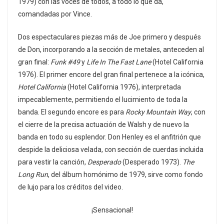
1979) con las voces de todos, a todo lo que da,
comandadas por Vince.
Dos espectaculares piezas más de Joe primero y después
de Don, incorporando a la sección de metales, anteceden al
gran final:
Funk #49
y
Life In The Fast Lane
(Hotel California
1976). El primer encore del gran final pertenece a la icónica,
Hotel California
(Hotel California 1976), interpretada
impecablemente, permitiendo el lucimiento de toda la
banda. El segundo encore es para
Rocky Mountain Way
, con
el cierre de la precisa actuación de Walsh y de nuevo la
banda en todo su esplendor. Don Henley es el anfitrión que
despide la deliciosa velada, con sección de cuerdas incluida
para vestir la canción,
Desperado
(Desperado 1973).
The
Long Run
, del álbum homónimo de 1979, sirve como fondo
de lujo para los créditos del video.
¡Sensacional!