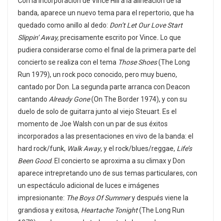
Con la incorporación de Vince Hill a la alineación de la
banda, aparece un nuevo tema para el repertorio, que ha
quedado como anillo al dedo:
Don’t Let Our Love Start
Slippin’ Away,
precisamente escrito por Vince
.
Lo que
pudiera considerarse como el final de la primera parte del
concierto se realiza con el tema
Those Shoes
(The Long
Run 1979), un rock poco conocido, pero muy bueno,
cantado por Don. La segunda parte arranca con Deacon
cantando
Already Gone
(On The Border 1974), y con su
duelo de solo de guitarra junto al viejo Steuart. Es el
momento de Joe Walsh con un par de sus éxitos
incorporados a las presentaciones en vivo de la banda: el
hard rock/funk,
Walk Away
, y el rock/blues/reggae,
Life’s
Been Good
. El concierto se aproxima a su climax y Don
aparece intrepretando uno de sus temas particulares, con
un espectáculo adicional de luces e imágenes
impresionante:
The Boys Of Summer
y después viene la
grandiosa y exitosa,
Heartache Tonight
(The Long Run