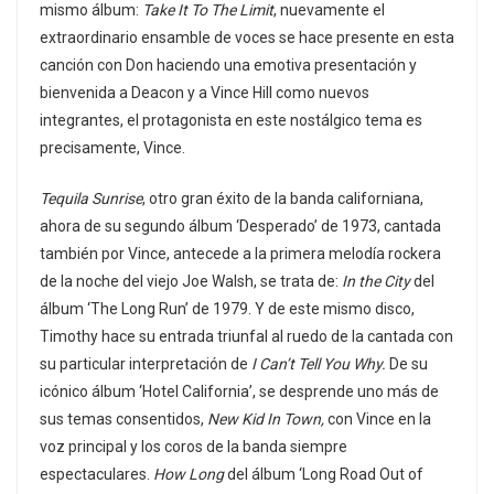
mismo álbum:
Take It To The Limit
, nuevamente el
extraordinario ensamble de voces se hace presente en esta
canción con Don haciendo una emotiva presentación y
bienvenida a Deacon y a Vince Hill como nuevos
integrantes, el protagonista en este nostálgico tema es
precisamente, Vince.
Tequila Sunrise
, otro gran éxito de la banda californiana,
ahora de su segundo álbum ‘Desperado’ de 1973, cantada
también por Vince, antecede a la primera melodía rockera
de la noche del viejo Joe Walsh, se trata de:
In the City
del
álbum ‘The Long Run’ de 1979. Y de este mismo disco,
Timothy hace su entrada triunfal al ruedo de la cantada con
su particular interpretación de
I Can’t Tell You Why.
De su
icónico álbum ‘Hotel California’, se desprende uno más de
sus temas consentidos,
New Kid In Town,
con Vince en la
voz principal y los coros de la banda siempre
espectaculares.
How Long
del álbum ‘Long Road Out of