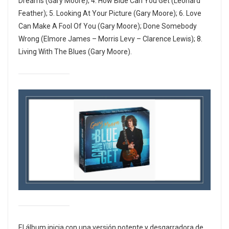
Dreams (Gary Moore); 4. How Blue Can You Get (Leonard
Feather); 5. Looking At Your Picture (Gary Moore); 6. Love
Can Make A Fool Of You (Gary Moore); Done Somebody
Wrong (Elmore James – Morris Levy – Clarence Lewis); 8.
Living With The Blues (Gary Moore).
El álbum inicia con una versión potente y desgarradora de