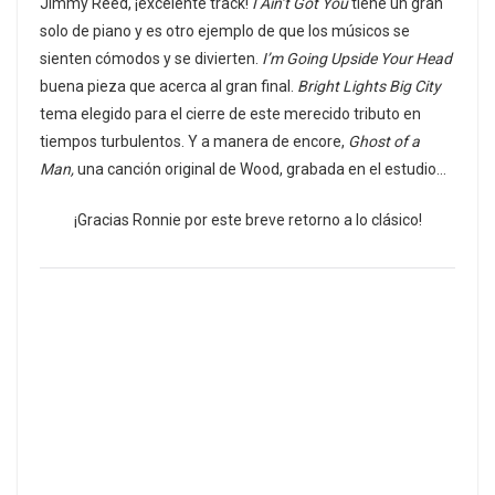
Jimmy Reed, ¡excelente track!
I Ain’t Got You
tiene un gran
solo de piano y es otro ejemplo de que los músicos se
sienten cómodos y se divierten.
I’m Going Upside Your Head
buena pieza que acerca al gran final.
Bright Lights Big City
tema elegido para el cierre de este merecido tributo en
tiempos turbulentos. Y a manera de encore,
Ghost of a
Man,
una canción original de Wood, grabada en el estudio…
¡Gracias Ronnie por este breve retorno a lo clásico!