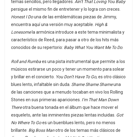
temas sencillos, pero llegadores.
Ain’t That Loving You Baby
persigue el mismo fin de entretener y lo logra con creces.
Honest I Do
una de las emblemáticas piezas de Jimmy,
encuentra aquí una versión muy aceptable.
High &
Lonesome
la armónica introduce a este tema minimalista y
característico de Reed, para pasar a otro de los hits más
conocidos de su repertorio:
Baby What You Want Me To Do
.
Roll and Rumba
es una pista instrumental que permite a los
músicos estirarse un poco y tener un momento para solear
y brillar en el concierto.
You Don’t Have To Go
, es otro clásico
blues lento, infaltable sin duda.
Shame Shame Shame
una
de las canciones que a menudo tocaban en vivo los Rolling
Stones en sus primeras apariciones.
I’m That Man Down
There
otra buena tonada en el álbum que hace mover el
esqueleto, ante las inminentes piezas lentas incluidas.
Got
No Where To Go
es un buenblues lento, pero no menos
brillante.
Big Boss Man
otro de los temas más clásicos de