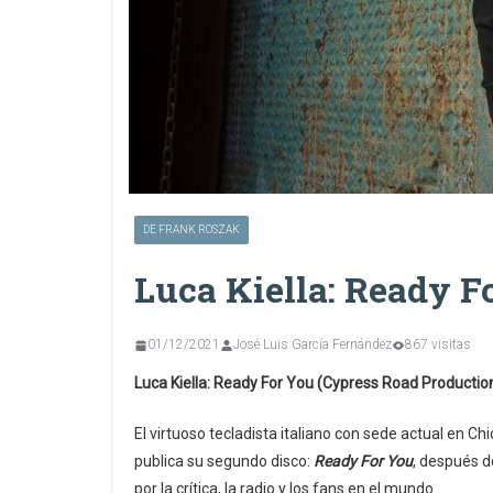
DE FRANK ROSZAK
Luca Kiella: Ready F
01/12/2021
José Luis García Fernández
867 visitas
Luca Kiella: Ready For You (Cypress Road Productio
El virtuoso tecladista italiano con sede actual en 
publica su segundo disco:
Ready For You
, después d
por la crítica, la radio y los fans en el mundo.