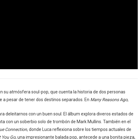
on su atmósfera soul-pop, que cuenta la historia de dos personas
 a pesar de tener dos destinos separados. En
Many Reasons Ago
,
a deleitarnos con un buen soul. El álbum explora diveros estados de
nta con un soberbio solo de trombón de Mark Mullins. También en el
rue Connection
, donde Luca reflexiona sobre los tiempos actuales de
t You Go
, una impresionante balada pop, antecede a una bonita pieza,