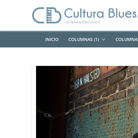
Saltar
al
contenido
INICIO
COLUMNAS (1)
COLUMNAS