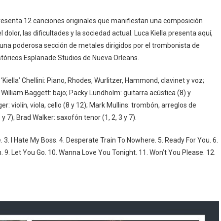
presenta 12 canciones originales que manifiestan una composición
 dolor, las dificultades y la sociedad actual. Luca Kiella presenta aquí,
 una poderosa sección de metales dirigidos por el trombonista de
stóricos Esplanade Studios de Nueva Orleans.
iella’ Chellini: Piano, Rhodes, Wurlitzer, Hammond, clavinet y voz;
a; William Baggett: bajo; Packy Lundholm: guitarra acústica (8) y
 violín, viola, cello (8 y 12); Mark Mullins: trombón, arreglos de
y 7); Brad Walker: saxofón tenor (1, 2, 3 y 7).
. 3. I Hate My Boss. 4. Desperate Train To Nowhere. 5. Ready For You. 6.
 9. Let You Go. 10. Wanna Love You Tonight. 11. Won’t You Please. 12.