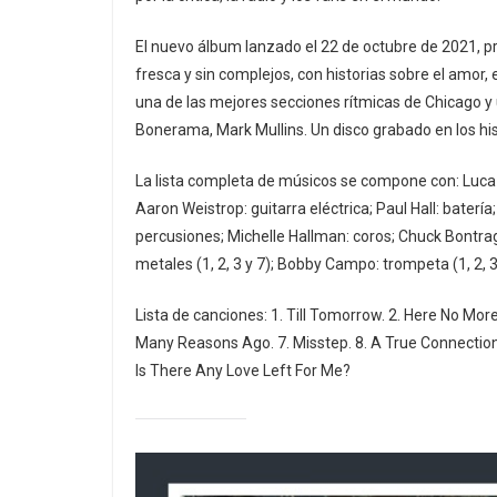
El nuevo álbum lanzado el 22 de octubre de 2021, 
fresca y sin complejos, con historias sobre el amor, el
una de las mejores secciones rítmicas de Chicago y
Bonerama, Mark Mullins. Un disco grabado en los hi
La lista completa de músicos se compone con: Luca ‘K
Aaron Weistrop: guitarra eléctrica; Paul Hall: baterí
percusiones; Michelle Hallman: coros; Chuck Bontrager:
metales (1, 2, 3 y 7); Bobby Campo: trompeta (1, 2, 3 
Lista de canciones: 1. Till Tomorrow. 2. Here No More
Many Reasons Ago. 7. Misstep. 8. A True Connection.
Is There Any Love Left For Me?