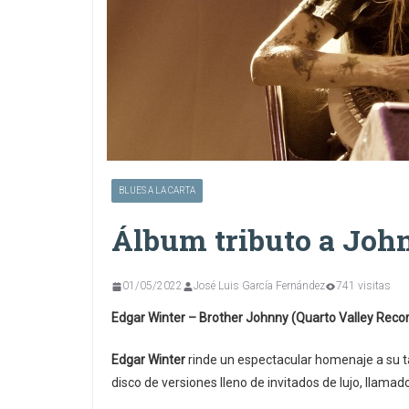
BLUES A LA CARTA
Álbum tributo a Joh
01/05/2022
José Luis García Fernández
741 visitas
Edgar Winter – Brother Johnny (Quarto Valley Reco
Edgar Winter
rinde un espectacular homenaje a su ta
disco de versiones lleno de invitados de lujo, llamad