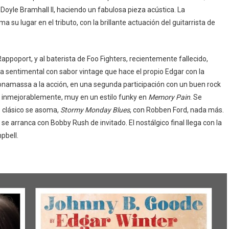
Doyle Bramhall ll, haciendo un fabulosa pieza acústica. La
oma su lugar en el tributo, con la brillante actuación del guitarrista de
 Rappoport, y al baterista de Foo Fighters, recientemente fallecido,
za sentimental con sabor vintage que hace el propio Edgar con la
Bonamassa a la acción, en una segunda participación con un buen rock
ca inmejorablemente, muy en un estilo funky en
Memory Pain
. Se
s clásico se asoma,
Stormy Monday Blues
, con Robben Ford, nada más.
, se arranca con Bobby Rush de invitado. El nostálgico final llega con la
pbell.