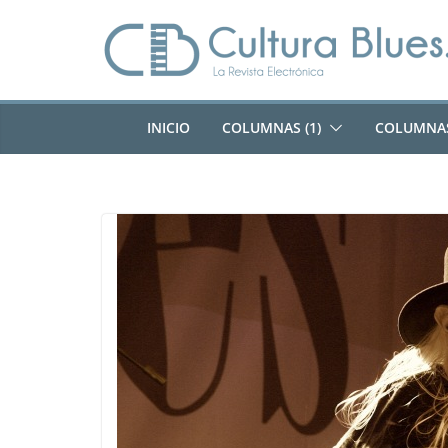
Saltar
al
contenido
INICIO
COLUMNAS (1)
COLUMNAS