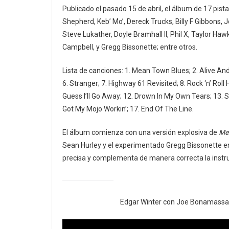
Publicado el pasado 15 de abril, el álbum de 17 p
Shepherd, Keb’ Mo’, Dereck Trucks, Billy F Gibbons,
Steve Lukather, Doyle Bramhall II, Phil X, Taylor H
Campbell, y Gregg Bissonette; entre otros.
Lista de canciones: 1. Mean Town Blues; 2. Alive And 
6. Stranger; 7. Highway 61 Revisited; 8. Rock ‘n’ Rol
Guess I’ll Go Away; 12. Drown In My Own Tears; 13. 
Got My Mojo Workin’; 17. End Of The Line.
El álbum comienza con una versión explosiva de
Me
Sean Hurley y el experimentado Gregg Bissonette en 
precisa y complementa de manera correcta la inst
Edgar Winter con Joe Bonamassa,