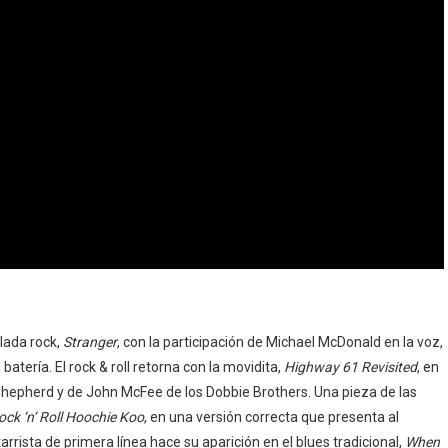
lada rock,
Stranger
, con la participación de Michael McDonald en la voz,
 batería. El rock & roll retorna con la movidita,
Highway 61 Revisited
, en
Shepherd y de John McFee de los Dobbie Brothers. Una pieza de las
ock ‘n’ Roll Hoochie Koo
, en una versión correcta que presenta al
rrista de primera línea hace su aparición en el blues tradicional,
When