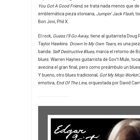
You Got A Good Friend
, se trata nada menos que de 
emblemática pieza stoniana,
Jumpin’ Jack Flash
, t
Bon Jovi, Phil X.
El rock,
Guess I’ll Go Away
, tiene al guitarrista Doug
Taylor Hawkins.
Drown In My Own Tears
, es una pie
banda.
Self Destructive Blues
, marca el retorno de 
blues. Warren Haynes guitarrista de Gov’t Mule, to
avecina el gran final, pero como preámbulo un blue
Y bueno, otro blues tradicional,
Got My Mojo Workin’
emotiva,
End Of The Line
, orquestada por David Cam