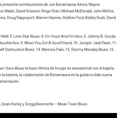
istas presenta contribuciones de Joe Bonamassa, Kenny Wayne
 Joe Walsh, David Grissom, Ringo Starr, Michael McDonald, John McFee,
awkins, Doug Rappoport, Warren Haynes, Robben Ford, Bobby Rush, David
Well; 3. Lone Star Blues; 4. I’m Yours And I’m Hers; 5. Johnny B. Goode;
l Hoochie Koo; 9. When You Got A Good Friend; 10. Jumpin’ Jack Flash; 11.
Self Destructive Blues; 14. Memory Pain; 15. Stormy Monday Blues; 16.
an Town Blues
, la base rítmica de boogie es sensacional con el bajista
la batería, la colaboración de Bonamassa en la guitarra slide suena
rumentación.
 Sean Hurley y Gregg Bissonette – Mean Town Blues