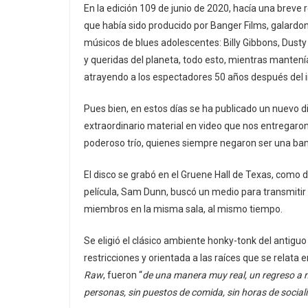
En la edición 109 de junio de 2020, hacía una breve
que había sido producido por Banger Films, galardo
músicos de blues adolescentes: Billy Gibbons, Dusty
y queridas del planeta, todo esto, mientras mantenía
atrayendo a los espectadores 50 años después del in
Pues bien, en estos días se ha publicado un nuevo d
extraordinario material en video que nos entregaron,
poderoso trío, quienes siempre negaron ser una ba
El disco se grabó en el Gruene Hall de Texas, como 
película, Sam Dunn, buscó un medio para transmitir
miembros en la misma sala, al mismo tiempo.
Se eligió el clásico ambiente honky-tonk del antigu
restricciones y orientada a las raíces que se relat
Raw
, fueron “
de una manera muy real, un regreso a nu
personas, sin puestos de comida, sin horas de sociali