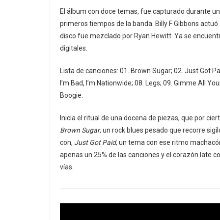
El álbum con doce temas, fue capturado durante un l
primeros tiempos de la banda. Billy F Gibbons actu
disco fue mezclado por Ryan Hewitt. Ya se encuentra
digitales.
Lista de canciones: 01. Brown Sugar; 02. Just Got Pai
I’m Bad, I’m Nationwide; 08. Legs; 09. Gimme All Your
Boogie.
Inicia el ritual de una docena de piezas, que por ci
Brown Sugar
, un rock blues pesado que recorre sigi
con,
Just Got Paid
, un tema con ese ritmo machacón
apenas un 25% de las canciones y el corazón late co
vías.