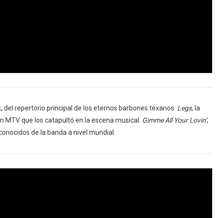
k, del repertorio principal de los eternos barbones texanos.
Legs
, la
n MTV que los catapultó en la escena musical.
Gimme All Your Lovin’
,
econocidos de la banda a nivel mundial.