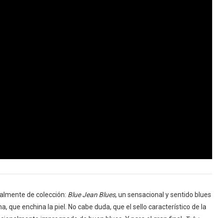
teralmente de colección:
Blue Jean Blues
, un sensacional y sentido blues
ma, que enchina la piel. No cabe duda, que el sello característico de la