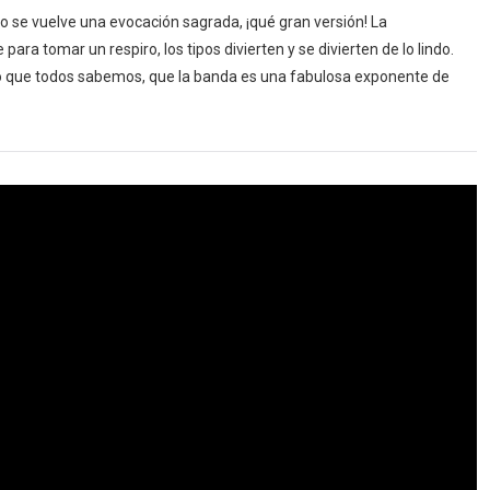
odo se vuelve una evocación sagrada, ¡qué gran versión! La
 para tomar un respiro, los tipos divierten y se divierten de lo lindo.
lo que todos sabemos, que la banda es una fabulosa exponente de