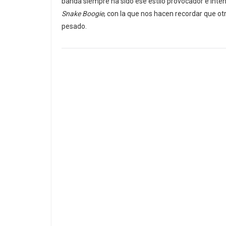
banda siempre ha sido ese estilo provocador e inte
Snake Boogie
, con la que nos hacen recordar que otr
pesado.