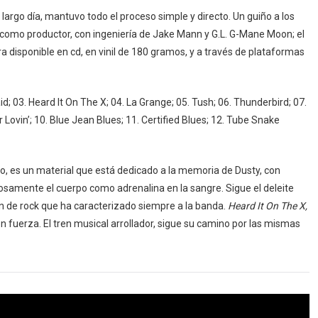
argo día, mantuvo todo el proceso simple y directo. Un guiño a los
ó como productor, con ingeniería de Jake Mann y G.L. G-Mane Moon; el
 disponible en cd, en vinil de 180 gramos, y a través de plataformas
d; 03. Heard It On The X; 04. La Grange; 05. Tush; 06. Thunderbird; 07.
 Lovin’; 10. Blue Jean Blues; 11. Certified Blues; 12. Tube Snake
erto, es un material que está dedicado a la memoria de Dusty, con
losamente el cuerpo como adrenalina en la sangre. Sigue el deleite
 de rock que ha caracterizado siempre a la banda.
Heard It On The X,
n fuerza. El tren musical arrollador, sigue su camino por las mismas