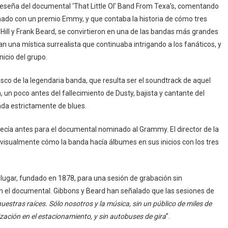
 reseña del documental ‘That Little Ol’ Band From Texa’s, comentando
nado con un premio Emmy, y que contaba la historia de cómo tres
 Hill y Frank Beard, se convirtieron en una de las bandas más grandes
n una mística surrealista que continuaba intrigando a los fanáticos, y
icio del grupo.
isco de la legendaria banda, que resulta ser el soundtrack de aquel
 un poco antes del fallecimiento de Dusty, bajista y cantante del
nda estrictamente de blues.
decía antes para el documental nominado al Grammy. El director de la
 visualmente cómo la banda hacía álbumes en sus inicios con los tres
o lugar, fundado en 1878, para una sesión de grabación sin
a en el documental. Gibbons y Beard han señalado que las sesiones de
estras raíces. Sólo nosotros y la música, sin un público de miles de
zación en el estacionamiento, y sin autobuses de gira
”.