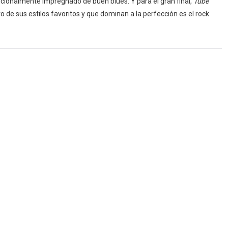
ncionalmente impregnado de buen blues. Y para el gran final,
Tube
o de sus estilos favoritos y que dominan a la perfección es el rock