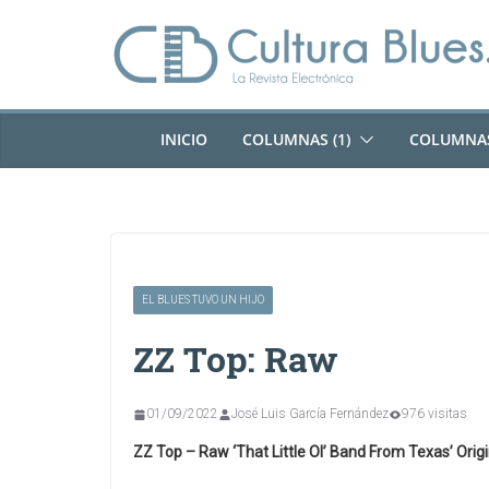
Saltar
al
contenido
INICIO
COLUMNAS (1)
COLUMNAS
EL BLUES TUVO UN HIJO
ZZ Top: Raw
01/09/2022
José Luis García Fernández
976 visitas
ZZ Top – Raw ‘That Little Ol’ Band From Texas’ Ori