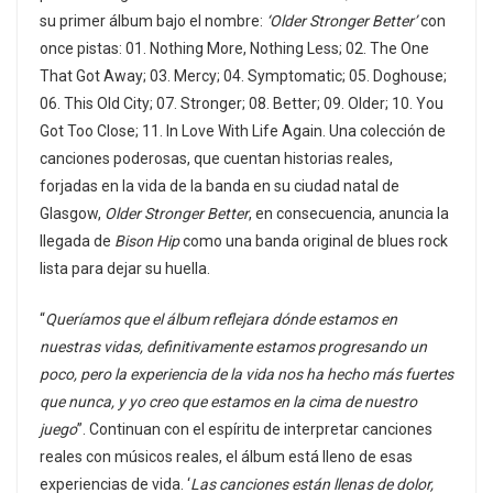
su primer álbum bajo el nombre:
‘Older Stronger Better’
con
once pistas: 01. Nothing More, Nothing Less; 02. The One
That Got Away; 03. Mercy; 04. Symptomatic; 05. Doghouse;
06. This Old City; 07. Stronger; 08. Better; 09. Older; 10. You
Got Too Close; 11. In Love With Life Again. Una colección de
canciones poderosas, que cuentan historias reales,
forjadas en la vida de la banda en su ciudad natal de
Glasgow,
Older Stronger Better
, en consecuencia, anuncia la
llegada de
Bison Hip
como una banda original de blues rock
lista para dejar su huella.
“
Queríamos que el álbum reflejara dónde estamos en
nuestras vidas, definitivamente estamos progresando un
poco, pero la experiencia de la vida nos ha hecho más fuertes
que nunca, y yo creo que estamos en la cima de nuestro
juego
”. Continuan con el espíritu de interpretar canciones
reales con músicos reales, el álbum está lleno de esas
experiencias de vida. ‘
Las canciones están llenas de dolor,