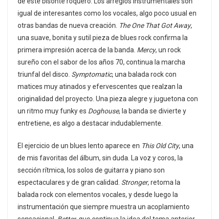
de este bisonte roquero. Los arreglos instrumentales son
igual de interesantes como los vocales, algo poco usual en
otras bandas de nueva creación.
The One That Got Away
,
una suave, bonita y sutil pieza de blues rock confirma la
primera impresión acerca de la banda.
Mercy
, un rock
sureño con el sabor de los años 70, continua la marcha
triunfal del disco.
Symptomatic
, una balada rock con
matices muy atinados y efervescentes que realzan la
originalidad del proyecto. Una pieza alegre y juguetona con
un ritmo muy funky es
Doghouse
, la banda se divierte y
entretiene, es algo a destacar indudablemente.
El ejercicio de un blues lento aparece en
This Old City
, una
de mis favoritas del álbum, sin duda. La voz y coros, la
sección rítmica, los solos de guitarra y piano son
espectaculares y de gran calidad.
Stronger
, retoma la
balada rock con elementos vocales, y desde luego la
instrumentación que siempre muestra un acoplamiento