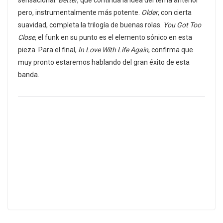
sensacional.
Better
, que continua la idea del tema anterior
pero, instrumentalmente más potente.
Older
, con cierta
suavidad, completa la trilogía de buenas rolas.
You Got Too
Close
, el funk en su punto es el elemento sónico en esta
pieza. Para el final,
In Love With Life Again
, confirma que
muy pronto estaremos hablando del gran éxito de esta
banda.