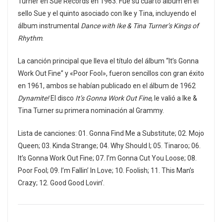
Turner en Sue Records en 1963. Fue su cuarto álbum en el
sello Sue y el quinto asociado con Ike y Tina, incluyendo el
álbum instrumental
Dance with Ike & Tina Turner’s Kings of
Rhythm
.
La canción principal que lleva el título del álbum “It’s Gonna
Work Out Fine” y «Poor Fool», fueron sencillos con gran éxito
en 1961, ambos se habían publicado en el álbum de 1962
Dynamite!
El disco
It’s Gonna Work Out Fine
, le valió a Ike &
Tina Turner su primera nominación al Grammy.
Lista de canciones: 01. Gonna Find Me a Substitute; 02. Mojo
Queen; 03. Kinda Strange; 04. Why Should I; 05. Tinaroo; 06.
It’s Gonna Work Out Fine; 07. I’m Gonna Cut You Loose; 08.
Poor Fool; 09. I’m Fallin’ In Love; 10. Foolish; 11. This Man’s
Crazy; 12. Good Good Lovin’.