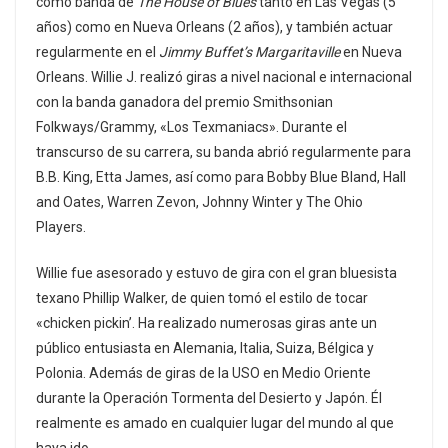
como banda de
The House of Blues
tanto en Las Vegas (5
años) como en Nueva Orleans (2 años), y también actuar
regularmente en el
Jimmy Buffet’s Margaritaville
en Nueva
Orleans. Willie J. realizó giras a nivel nacional e internacional
con la banda ganadora del premio Smithsonian
Folkways/Grammy, «Los Texmaniacs». Durante el
transcurso de su carrera, su banda abrió regularmente para
B.B. King, Etta James, así como para Bobby Blue Bland, Hall
and Oates, Warren Zevon, Johnny Winter y The Ohio
Players.
Willie fue asesorado y estuvo de gira con el gran bluesista
texano Phillip Walker, de quien tomó el estilo de tocar
«chicken pickin’. Ha realizado numerosas giras ante un
público entusiasta en Alemania, Italia, Suiza, Bélgica y
Polonia. Además de giras de la USO en Medio Oriente
durante la Operación Tormenta del Desierto y Japón. Él
realmente es amado en cualquier lugar del mundo al que