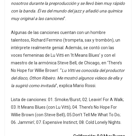
nosotros durante la preproducción y se llevó bien muy rápido
con la banda. Él es del mundo del jazz y añadió una química
muy original a las canciones
”.
Algunas de las canciones cuentan con un hombre
talentoso, Richard Fermino (trompeta, sax y trombón), un
intérprete realmente genial. Además, se contó con las
voces femeninas de Lu Vitti en ‘It Means Blues’ y con el
maestro de la armónica Steve Bell, de Chicago, en ‘There’s
No Hope for Willie Brown’. “
Lu Vitti es conocida del productor
del disco, Othon Ribeiro. Me mostró algunos videos de ella y
la sugirió como invitada
”, explica Mario Rossi.
Lista de canciones: 01. Smoke/Burst; 02. Leavin’ For A Walk;
03. It Means Blues (con Lu Vitti); 04. There’s No Hope For
Willie Brown (con Steve Bell); 05.Don’t Tell Me What To Do;
06. Jammin’; 07. Expensive Instinct; 08. Cold Lonely Nights.