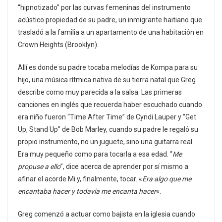
“hipnotizado” por las curvas femeninas del instrumento
acústico propiedad de su padre, un inmigrante haitiano que
trasladó a la familia a un apartamento de una habitación en
Crown Heights (Brooklyn).
Allí es donde su padre tocaba melodías de Kompa para su
hijo, una música rítmica nativa de su tierra natal que Greg
describe como muy parecida a la salsa. Las primeras
canciones en inglés que recuerda haber escuchado cuando
era niño fueron “Time After Time” de Cyndi Lauper y “Get
Up, Stand Up” de Bob Marley, cuando su padre le regaló su
propio instrumento, no un juguete, sino una guitarra real.
Era muy pequeño como para tocarla a esa edad. “
Me
propuse a ello
”, dice acerca de aprender por sí mismo a
afinar el acorde Mi y, finalmente, tocar. «
Era algo que me
encantaba hacer y todavía me encanta hacer
«.
Greg comenzó a actuar como bajista en la iglesia cuando