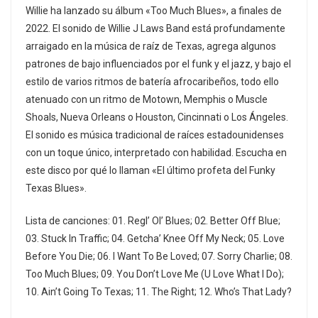
Willie ha lanzado su álbum «Too Much Blues», a finales de
2022. El sonido de Willie J Laws Band está profundamente
arraigado en la música de raíz de Texas, agrega algunos
patrones de bajo influenciados por el funk y el jazz, y bajo el
estilo de varios ritmos de batería afrocaribeños, todo ello
atenuado con un ritmo de Motown, Memphis o Muscle
Shoals, Nueva Orleans o Houston, Cincinnati o Los Ángeles.
El sonido es música tradicional de raíces estadounidenses
con un toque único, interpretado con habilidad. Escucha en
este disco por qué lo llaman «El último profeta del Funky
Texas Blues».
Lista de canciones: 01. Regl’ Ol’ Blues; 02. Better Off Blue;
03. Stuck In Traffic; 04. Getcha’ Knee Off My Neck; 05. Love
Before You Die; 06. I Want To Be Loved; 07. Sorry Charlie; 08.
Too Much Blues; 09. You Don’t Love Me (U Love What I Do);
10. Ain’t Going To Texas; 11. The Right; 12. Who’s That Lady?