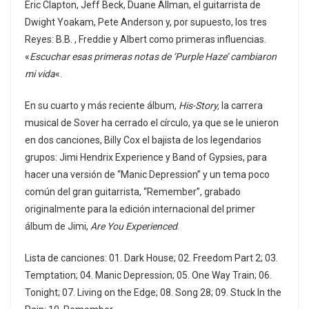
Eric Clapton, Jeff Beck, Duane Allman, el guitarrista de
Dwight Yoakam, Pete Anderson y, por supuesto, los tres
Reyes: B.B. , Freddie y Albert como primeras influencias.
«
Escuchar esas primeras notas de ‘Purple Haze’ cambiaron
mi vida
«.
En su cuarto y más reciente álbum,
His-Story,
la carrera
musical de Sover ha cerrado el círculo, ya que se le unieron
en dos canciones, Billy Cox el bajista de los legendarios
grupos: Jimi Hendrix Experience y Band of Gypsies, para
hacer una versión de “Manic Depression” y un tema poco
común del gran guitarrista, “Remember”, grabado
originalmente para la edición internacional del primer
álbum de Jimi,
Are You Experienced
.
Lista de canciones: 01. Dark House; 02. Freedom Part 2; 03.
Temptation; 04. Manic Depression; 05. One Way Train; 06.
Tonight; 07. Living on the Edge; 08. Song 28; 09. Stuck In the