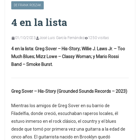
DE FRANK ROSZAK
4 en la lista
01/10/2023
José Luis García Fernández
1250 visitas
4 en la lista: Greg Sover – His-Story; Willie J. Laws Jr. – Too
Much Blues; Mizz Lowe – Classy Woman; y Mario Rossi
Band – Smoke Burst.
Greg Sover – His-Story (Grounded Sounds Records – 2023)
Mientras los amigos de Greg Sover en su barrio de
Filadelfia, donde creció, escuchaban raperos locales, él
estuvo inmerso en el rock clásico, el country y el blues
desde que tomó por primera vez una guitarra a la edad de
cinco años. El guitarrista nacido en Brooklyn quedó