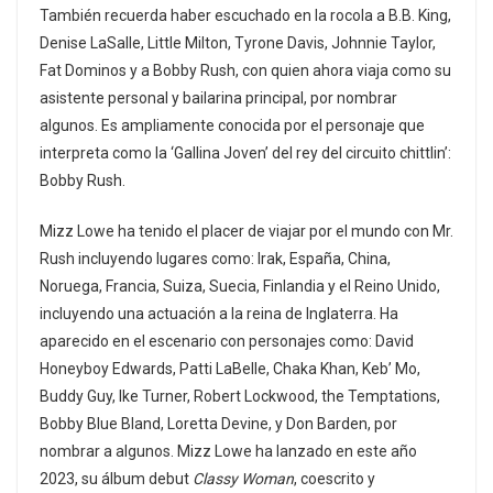
También recuerda haber escuchado en la rocola a B.B. King,
Denise LaSalle, Little Milton, Tyrone Davis, Johnnie Taylor,
Fat Dominos y a Bobby Rush, con quien ahora viaja como su
asistente personal y bailarina principal, por nombrar
algunos. Es ampliamente conocida por el personaje que
interpreta como la ‘Gallina Joven’ del rey del circuito chittlin’:
Bobby Rush.
Mizz Lowe ha tenido el placer de viajar por el mundo con Mr.
Rush incluyendo lugares como: Irak, España, China,
Noruega, Francia, Suiza, Suecia, Finlandia y el Reino Unido,
incluyendo una actuación a la reina de Inglaterra. Ha
aparecido en el escenario con personajes como: David
Honeyboy Edwards, Patti LaBelle, Chaka Khan, Keb’ Mo,
Buddy Guy, Ike Turner, Robert Lockwood, the Temptations,
Bobby Blue Bland, Loretta Devine, y Don Barden, por
nombrar a algunos. Mizz Lowe ha lanzado en este año
2023, su álbum debut
Classy Woman
, coescrito y