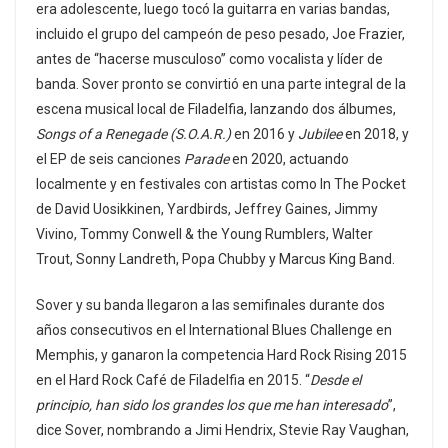
era adolescente, luego tocó la guitarra en varias bandas,
incluido el grupo del campeón de peso pesado, Joe Frazier,
antes de “hacerse musculoso” como vocalista y líder de
banda. Sover pronto se convirtió en una parte integral de la
escena musical local de Filadelfia, lanzando dos álbumes,
Songs of a Renegade (S.O.A.R.)
en 2016 y
Jubilee
en 2018, y
el EP de seis canciones
Parade
en 2020, actuando
localmente y en festivales con artistas como In The Pocket
de David Uosikkinen, Yardbirds, Jeffrey Gaines, Jimmy
Vivino, Tommy Conwell & the Young Rumblers, Walter
Trout, Sonny Landreth, Popa Chubby y Marcus King Band.
Sover y su banda llegaron a las semifinales durante dos
años consecutivos en el International Blues Challenge en
Memphis, y ganaron la competencia Hard Rock Rising 2015
en el Hard Rock Café de Filadelfia en 2015. “
Desde el
principio, han sido los grandes los que me han interesado
”,
dice Sover, nombrando a Jimi Hendrix, Stevie Ray Vaughan,