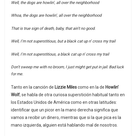
Well, the dogs are howlin’, all over the neighborhood
Whoa, the dogs are howlin’, all over the neighborhood
That is true sign of death, baby, that ain’t no good.
Well, I’m not superstitious, but a black cat up n’ cross my trail
Well, I’m not superstitious, a black cat up n’ cross my trail
Don’t sweep me with no broom, I just might get put in jail.
Bad luck
for me.
Tanto en la canción de
Lizzie Miles
como en la de
Howlin’
Wolf
, se habla de otra curiosa superstición habitual tanto en
los Estados Unidos de América como en otras latitudes:
identificar que un picor en la mano derecha significa que
vamos a recibir un dinero, mientras que si la que pica es la
mano izquierda, alguien está hablando mal de nosotros.