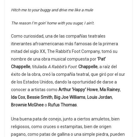
Hitch me to your buggy and drive me like a mule
The reason I’m goin’ home with you sugar, I ain’t.
Como curiosidad, una de las compañías teatrales
itinerantes afroamericanas más famosas de la primera
mitad del siglo XX, The Rabbit’s Foot Company, tomó su
nombre de una obra musical compuesta por
‘Pat’
Chappelle
, titulada
A Rabbit’s Foot
.
Chappelle
, a raíz del
éxito de la obra, creó la compañía teatral, que giró por el sur
de los Estados Unidos, dando la oportunidad de darse a
conocer a artistas como
Arthur ‘Happy’ Howe
,
Ma Rainey
,
Ida Cox
,
Bessie Smith
,
Big Joe Williams
,
Louis Jordan
,
Brownie McGhee
o
Rufus Thomas
.
Una buena pata de conejo, junto a ciertos amuletos, bien
religiosos, como cruces o estampitas, bien de origen
pagano, como patas de gallina o una simple piedra, pueden