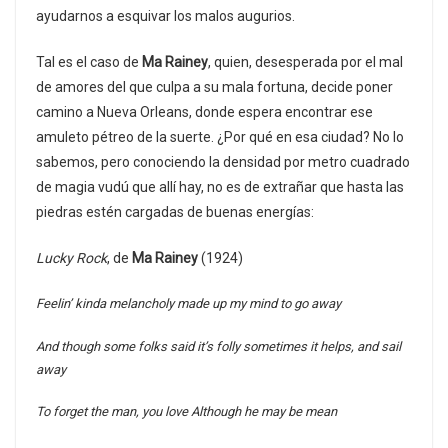
ayudarnos a esquivar los malos augurios.
Tal es el caso de
Ma Rainey
, quien, desesperada por el mal
de amores del que culpa a su mala fortuna, decide poner
camino a Nueva Orleans, donde espera encontrar ese
amuleto pétreo de la suerte. ¿Por qué en esa ciudad? No lo
sabemos, pero conociendo la densidad por metro cuadrado
de magia vudú que allí hay, no es de extrañar que hasta las
piedras estén cargadas de buenas energías:
Lucky Rock
, de
Ma Rainey
(1924)
Feelin’ kinda melancholy made up my mind to go away
And though some folks said it’s folly sometimes it helps, and sail
away
To forget the man, you love Although he may be mean