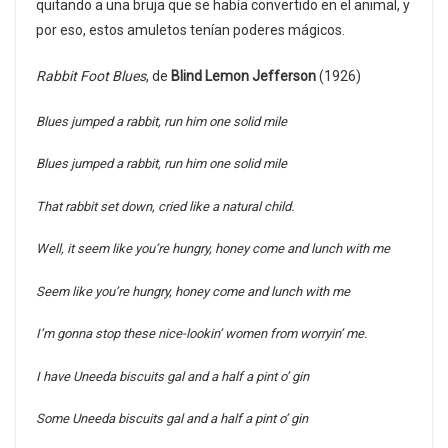
quitando a una bruja que se había convertido en el animal, y
por eso, estos amuletos tenían poderes mágicos.
Rabbit Foot Blues
, de
Blind Lemon Jefferson
(1926)
Blues jumped a rabbit, run him one solid mile
Blues jumped a rabbit, run him one solid mile
That rabbit set down, cried like a natural child.
Well, it seem like you’re hungry, honey come and lunch with me
Seem like you’re hungry, honey come and lunch with me
I’m gonna stop these nice-lookin’ women from worryin’ me.
I have Uneeda biscuits gal and a half a pint o’ gin
Some Uneeda biscuits gal and a half a pint o’ gin