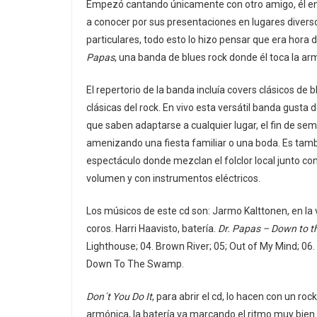
Empezó cantando únicamente con otro amigo, él en l
a conocer por sus presentaciones en lugares diverso
particulares, todo esto lo hizo pensar que era hora
Papas
, una banda de blues rock donde él toca la ar
El repertorio de la banda incluía covers clásicos de 
clásicas del rock. En vivo esta versátil banda gusta 
que saben adaptarse a cualquier lugar, el fin de se
amenizando una fiesta familiar o una boda. Es tam
espectáculo donde mezclan el folclor local junto con 
volumen y con instrumentos eléctricos.
Los músicos de este cd son: Jarmo Kalttonen, en la 
coros. Harri Haavisto, batería.
Dr. Papas – Down to 
Lighthouse; 04. Brown River; 05; Out of My Mind; 06
Down To The Swamp.
Don´t You Do It
, para abrir el cd, lo hacen con un r
armónica, la batería va marcando el ritmo muy bien