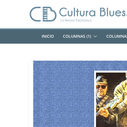
Saltar
al
contenido
INICIO
COLUMNAS (1)
COLUMNAS