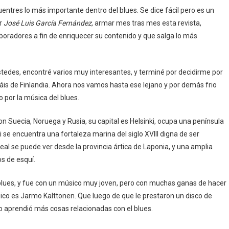
cuentres lo más importante dentro del blues. Se dice fácil pero es un
or
José Luis García Fernández
, armar mes tras mes esta revista,
aboradores a fin de enriquecer su contenido y que salga lo más
stedes, encontré varios muy interesantes, y terminé por decidirme por
páis de Finlandia. Ahora nos vamos hasta ese lejano y por demás frio
 por la música del blues.
con Suecia, Noruega y Rusia, su capital es Helsinki, ocupa una península
ki se encuentra una fortaleza marina del siglo XVlll digna de ser
al se puede ver desde la provincia ártica de Laponia, y una amplia
s de esquí.
l blues, y fue con un músico muy joven, pero con muchas ganas de hacer
ico es Jarmo Kalttonen. Que luego de que le prestaron un disco de
o aprendió más cosas relacionadas con el blues.