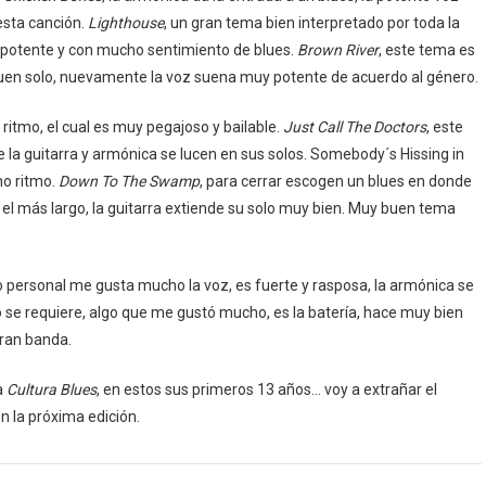
esta canción.
Lighthouse
, un gran tema bien interpretado por toda la
es potente y con mucho sentimiento de blues.
Brown River
, este tema es
buen solo, nuevamente la voz suena muy potente de acuerdo al género.
 ritmo, el cual es muy pegajoso y bailable.
Just Call The Doctors
, este
la guitarra y armónica se lucen en sus solos. Somebody´s Hissing in
o ritmo.
Down To The Swamp
, para cerrar escogen un blues en donde
es el más largo, la guitarra extiende su solo muy bien. Muy buen tema
lo personal me gusta mucho la voz, es fuerte y rasposa, la armónica se
do se requiere, algo que me gustó mucho, es la batería, hace muy bien
gran banda.
a
Cultura Blues
, en estos sus primeros 13 años… voy a extrañar el
n la próxima edición.