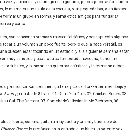
a voz y armónica y su amigo en la guitarra, poco a poco se fue dando
s, lo mismo era una aula de la escuela, o un pequeño bar, o en fiestas
 de formar un grupo en forma, y llama otros amigos para fundar
Dr.
mónica y canta.
blues, con canciones propias y música folclórica; y por supuesto algunas
de tocar a un volumen un poco fuerte, pero lo que la hace versátil, es
mana pueden estar tocando en un estadio, y a la siguiente semana estar
bién muy conocida y esperada su temporada navideña, tienen un
el rock blues, y lo inician con guitarras acústicas y lo terminan a todo
voz y armónica. Kari Leminen, guitarra y coros. Turkka Leminen, bajo y
the Swamp
, consta de 8 tracs: 01. Don’t You Do It; 02. Chicken Bones; 03.
. Just Call The Doctors; 07. Somebody’s Hissing in My Bedroom; 08.
ock blues fuerte, con una guitarra muy suelta y un muy buen solo de
.
Chicken Bones
, la armónica da la entrada a un blues, la potente voz