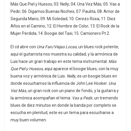
Más Que Piel y Huesos; 03. Nelly; 04. Una Vez Más; 05. Vas a
Pedir; 06. Digamos Buenas Noches; 07. Paulita; 08. Amor de
Segunda Mano; 09. Mi Soledad; 10. Cerezo Rosa; 11. Diez
Años en el Camino; 12. El Hombre de Color; 13. El Rock de la
Mujer Perdida; 14. Boogie del Taxi; 15. Camionero Pt.2.
El cd abre con
Una Fan/Viejas Locas
, un blues rock potente,
aquí el guitarrista nos muestra su calidad, y la armónica de
Luis hace un gran trabajo en este tema instrumental.
Más
Que Piel y Huesos
, aquí aparece el boogie blues, con la muy
buena voz y armónica de Luis.
Nelly
, es un boogie blues en
donde escuchamos la influencia de John Lee Hooker.
Una
Vez Más
, un gran rock con un piano de fondo, y la guitarra y
la armónica acompañan el tema.
Vas a Pedir
, un tremendo
blues de diez minutos en donde la banda por completo se
escucha en plenitud, este es un tema para escucharse a
muy buen volumen.