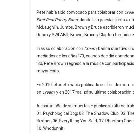
Pete había sido convocado para colaborar con
Crea
First Real Poetry Band
, donde leía poesías junto a u
McLaughlin. Juntos, Brown y Bruce escribieron muc
Room y SWLABR; Brown, Bruce y Clapton también e
Tras su colaboración con
Cream
, banda que tuvo un
mediados de los años ’70, cuando decidió abandonar 
’80, Pete Brown regresó a la música con participac
mayor éxito.
En 2010, el poeta había publicado su libro de memori
en
Cream
, y en 2017 realizó su última colaboración
A casi un año de su muerte se publica su último trab
01. Psychological Dog; 02. The Shadow Club; 03. The 
Brother; 06. Everything You Said; 07. Phantom Cheer
10. Whodunnit.