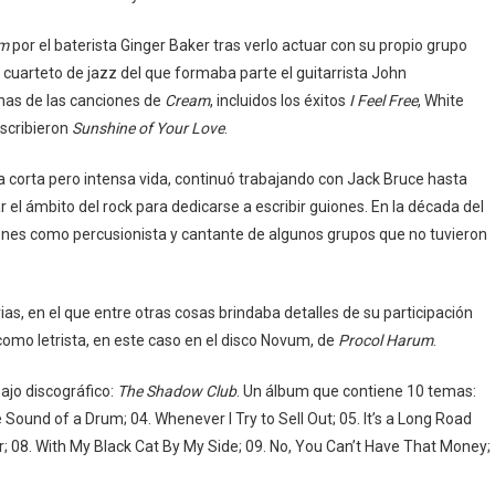
m
por el baterista Ginger Baker tras verlo actuar con su propio grupo
n cuarteto de jazz del que formaba parte el guitarrista John
has de las canciones de
Cream
, incluidos los éxitos
I Feel Free
, White
scribieron
Sunshine of Your Love
.
a corta pero intensa vida, continuó trabajando con Jack Bruce hasta
el ámbito del rock para dedicarse a escribir guiones. En la década del
iones como percusionista y cantante de algunos grupos que no tuvieron
as, en el que entre otras cosas brindaba detalles de su participación
 como letrista, en este caso en el disco Novum, de
Procol Harum
.
ajo discográfico:
The Shadow Club
. Un álbum que contiene 10 temas:
Sound of a Drum; 04. Whenever I Try to Sell Out; 05. It’s a Long Road
; 08. With My Black Cat By My Side; 09. No, You Can’t Have That Money;