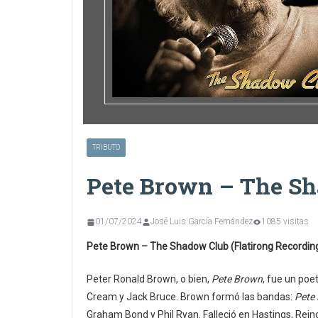
TRIBUTO
Pete Brown – The S
01/07/2024
José Luis García Fernández
1085 visitas
Pete Brown – The Shadow Club (Flatirong Recordin
Peter Ronald Brown, o bien,
Pete Brown
, fue un poe
Cream y Jack Bruce. Brown formó las bandas:
Pete
Graham Bond y Phil Ryan. Falleció en Hastings, Rein