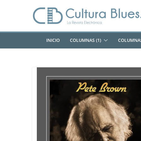
Saltar
al
contenido
INICIO
COLUMNAS (1)
COLUMNAS