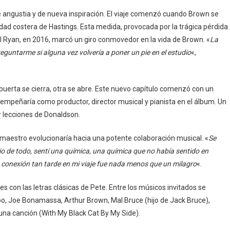
 angustia y de nueva inspiración. El viaje comenzó cuando Brown se
idad costera de Hastings. Esta medida, provocada por la trágica pérdida
il Ryan, en 2016, marcó un giro conmovedor en la vida de Brown. «
La
reguntarme si alguna vez volvería a poner un pie en el estudio
«,
puerta se cierra, otra se abre. Este nuevo capítulo comenzó con un
mpeñaría como productor, director musical y pianista en el álbum. Un
ar lecciones de Donaldson.
maestro evolucionaría hacia una potente colaboración musical. «
Se
dio de todo, sentí una química, una química que no había sentido en
conexión tan tarde en mi viaje fue nada menos que un milagro
«.
 con las letras clásicas de Pete. Entre los músicos invitados se
o, Joe Bonamassa, Arthur Brown, Mal Bruce (hijo de Jack Bruce),
 una canción (With My Black Cat By My Side).