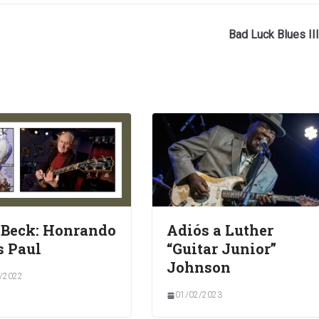
Bad Luck Blues III
 Beck: Honrando
Adiós a Luther
s Paul
“Guitar Junior”
Johnson
/2022
01/02/2023