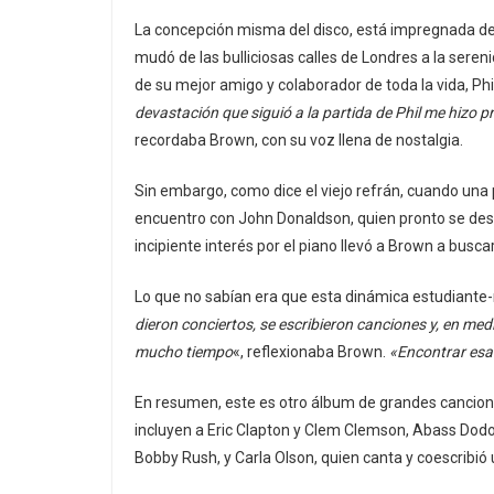
La concepción misma del disco, está impregnada de
mudó de las bulliciosas calles de Londres a la seren
de su mejor amigo y colaborador de toda la vida, Ph
devastación que siguió a la partida de Phil me hizo p
recordaba Brown, con su voz llena de nostalgia.
Sin embargo, como dice el viejo refrán, cuando una 
encuentro con John Donaldson, quien pronto se dese
incipiente interés por el piano llevó a Brown a busc
Lo que no sabían era que esta dinámica estudiante-
dieron conciertos, se escribieron canciones y, en me
mucho tiempo
«, reflexionaba Brown.
«Encontrar esa 
En resumen, este es otro álbum de grandes canciones
incluyen a Eric Clapton y Clem Clemson, Abass Dodo
Bobby Rush, y Carla Olson, quien canta y coescribió