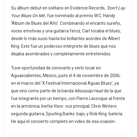
Su álbum debut en solitario en Evidence Records,
‘Don’t Lay
Your Blues On Me
‘, fue nominado al premio W.C. Handy
‘Álbum de Blues del Año’. Combinando el encanto sureño,
voces emotivas y una guitarra feroz, Carl tocaba el blues,
desde lo más sucio hasta los brillantes acordes de Albert
King. Este fue un poderoso intérprete de blues que nos
dejaba asombrados y completamente entretenidos.
Tuve oportunidad de conocerlo y verlo tocar en
Aguascalientes, México, justo el 4 de noviembre de 2006;
en el marco del ‘X Festival Internacional Aguas Blues’, ya
que vino como parte de la banda
Mississipi Heat
de la que
fue integrante por un tiempo, con Pierre Lacocque al frente
en la armónica; Inetta Visor: voz principal; Chris Winters:
segunda guitarra; Spurling Banks: bajo; y Rick King: batería.
He aquí el concierto completo en video de esa ocasión…