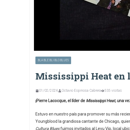
BLA BLE BLI BLO BLUES
Mississippi Heat en
01/02/2026
Octavio Espinosa Cabrera
535 visitas
¡Pierre Lacocque, el líder de
Mississippi Heat
, una v
Estuvo en nuestro país para promover su más reci
Youngblood la grandiosa cantante de Chicago, quien
Cultura Blues
fuimos invitados al Levu Vip, local ubi