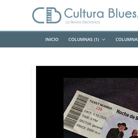
Saltar
al
contenido
INICIO
COLUMNAS (1)
COLUMNAS