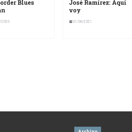
order Blues
José Ramírez: Aquí
an
voy
/2020
01/06/2021
Archivo