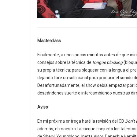
Masterclass
Finalmente, a unos pocos minutos antes de que inici
consejos sobre la técnica de
tongue blocking
(bloque
su propia técnica: para bloquear con la lengua el pre
dejando libre un solo canal para producir el sonido
Desafortunadamente, el show debía empezar por lo
deseándonos suerte e intercambiando nuestras dire
Aviso
En mi próxima entrega haré la revisión del CD
Don’t
además, el maestro Lacocque conjuntó los talentos
de Sheryl Youngblood, Inetta Visor, Daneshia Hamil