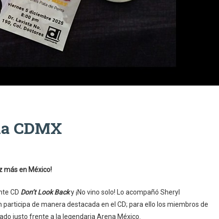
 la CDMX
ez más en México!
ente CD
Don’t Look Back
y ¡No vino solo! Lo acompañó Sheryl
 participa de manera destacada en el CD; para ello los miembros de
cado justo frente a la legendaria Arena México.