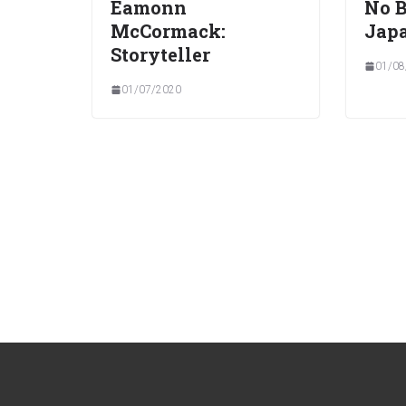
Eamonn
No B
McCormack:
Jap
Storyteller
01/08
01/07/2020