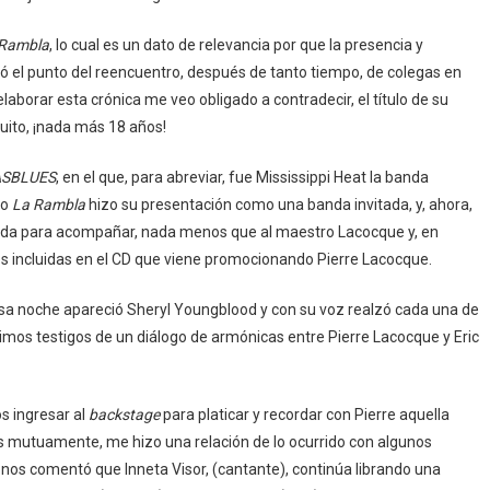
 Rambla
, lo cual es un dato de relevancia por que la presencia y
ó el punto del reencuentro, después de tanto tiempo, de colegas en
elaborar esta crónica me veo obligado a contradecir, el título de su
quito, ¡nada más 18 años!
SBLUES
, en el que, para abreviar, fue Mississippi Heat la banda
to
La Rambla
hizo su presentación como una banda invitada, y, ahora,
vitada para acompañar, nada menos que al maestro Lacocque y, en
es incluidas en el CD que viene promocionando Pierre Lacocque.
 esa noche apareció Sheryl Youngblood y con su voz realzó cada una de
imos testigos de un diálogo de armónicas entre Pierre Lacocque y Eric
s ingresar al
backstage
para platicar y recordar con Pierre aquella
 mutuamente, me hizo una relación de lo ocurrido con algunos
os comentó que Inneta Visor, (cantante), continúa librando una