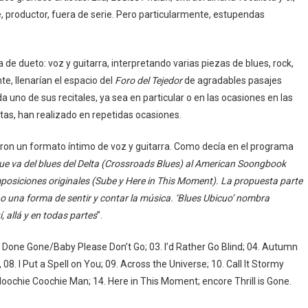
te, productor, fuera de serie. Pero particularmente, estupendas
de dueto: voz y guitarra, interpretando varias piezas de blues, rock,
e, llenarían el espacio del
Foro del Tejedor
de agradables pasajes
uno de sus recitales, ya sea en particular o en las ocasiones en las
as, han realizado en repetidas ocasiones.
aron un formato íntimo de voz y guitarra. Como decía en el programa
que va del blues del Delta (Crossroads Blues) al American Soongbook
mposiciones originales (Sube y Here in This Moment). La propuesta parte
ino una forma de sentir y contar la música. ‘Blues Ubicuo’ nombra
 allá y en todas partes
”.
n Done Gone/Baby Please Don’t Go; 03. I’d Rather Go Blind; 04. Autumn
, 08. I Put a Spell on You; 09. Across the Universe; 10. Call It Stormy
Hoochie Coochie Man; 14. Here in This Moment; encore Thrill is Gone.