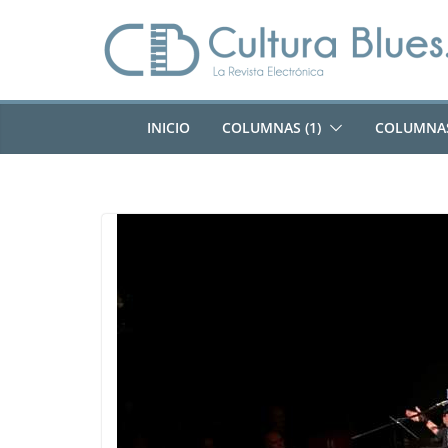
Saltar
al
contenido
INICIO
COLUMNAS (1)
COLUMNAS