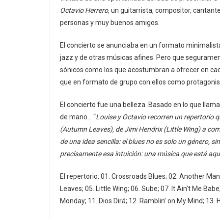
Octavio Herrero
, un guitarrista, compositor, cantan
personas y muy buenos amigos.
El concierto se anunciaba en un formato minimalista 
jazz y de otras músicas afines. Pero que segurament
sónicos como los que acostumbran a ofrecer en cada 
que en formato de grupo con ellos como protagonist
El concierto fue una belleza. Basado en lo que llam
de mano… “
Louise y Octavio recorren un repertorio 
(Autumn Leaves), de Jimi Hendrix (Little Wing) a co
de una idea sencilla: el blues no es solo un género, s
precisamente esa intuición: una música que está aquí,
El repertorio: 01. Crossroads Blues; 02. Another Ma
Leaves; 05. Little Wing; 06. Sube; 07. It Ain’t Me Babe
Monday; 11. Dios Dirá; 12. Ramblin’ on My Mind; 13. 