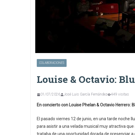
COLABORACIONES
Louise & Octavio: Bl
01/07/2026
José Luis García Fernández
449 visitas
En concierto con Louise Phelan & Octavio Herrero: B
El pasado viernes 12 de junio, en una tarde noche l
para asistir a una velada musical muy atractiva que
trataba de una oportunidad dorada de presenciar a d