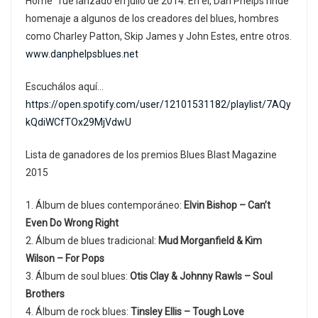
Home” fue lanzado en julio de 2014. En él, Dan Phelps rinde
homenaje a algunos de los creadores del blues, hombres
como Charley Patton, Skip James y John Estes, entre otros.
www.danphelpsblues.net
Escuchálos aquí…
https://open.spotify.com/user/12101531182/playlist/7AQy
kQdiWCfTOx29MjVdwU
Lista de ganadores de los premios Blues Blast Magazine
2015
1. Álbum de blues contemporáneo:
Elvin Bishop – Can’t
Even Do Wrong Right
2. Álbum de blues tradicional:
Mud Morganfield & Kim
Wilson – For Pops
3. Álbum de soul blues:
Otis Clay & Johnny Rawls – Soul
Brothers
4. Álbum de rock blues:
Tinsley Ellis – Tough Love