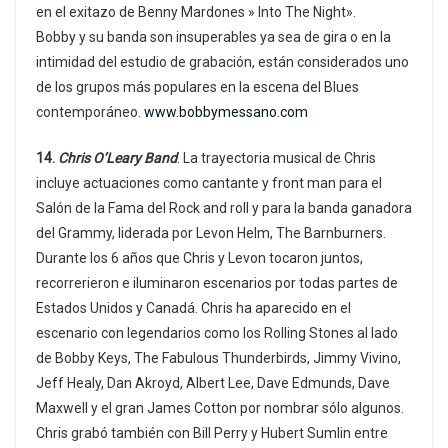
en el exitazo de Benny Mardones » Into The Night».
Bobby y su banda son insuperables ya sea de gira o en la
intimidad del estudio de grabación, están considerados uno
de los grupos más populares en la escena del Blues
contemporáneo.
www.bobbymessano.com
14.
Chris O’Leary Band
. La trayectoria musical de Chris
incluye actuaciones como cantante y front man para el
Salón de la Fama del Rock and roll y para la banda ganadora
del Grammy, liderada por Levon Helm, The Barnburners.
Durante los 6 años que Chris y Levon tocaron juntos,
recorrerieron e iluminaron escenarios por todas partes de
Estados Unidos y Canadá. Chris ha aparecido en el
escenario con legendarios como los Rolling Stones al lado
de Bobby Keys, The Fabulous Thunderbirds, Jimmy Vivino,
Jeff Healy, Dan Akroyd, Albert Lee, Dave Edmunds, Dave
Maxwell y el gran James Cotton por nombrar sólo algunos.
Chris grabó también con Bill Perry y Hubert Sumlin entre