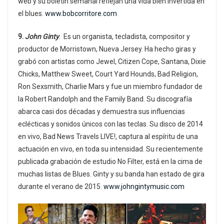
web y su boletín semanal reflejan una vida bien invertida en
el blues.
www.bobcorritore.com
9.
John Ginty
. Es un organista, tecladista, compositor y
productor de Morristown, Nueva Jersey. Ha hecho giras y
grabó con artistas como Jewel, Citizen Cope, Santana, Dixie
Chicks, Matthew Sweet, Court Yard Hounds, Bad Religion,
Ron Sexsmith, Charlie Mars y fue un miembro fundador de
la Robert Randolph and the Family Band. Su discografía
abarca casi dos décadas y demuestra sus influencias
eclécticas y sonidos únicos con las teclas. Su disco de 2014
en vivo, Bad News Travels LIVE!, captura al espíritu de una
actuación en vivo, en toda su intensidad. Su recientemente
publicada grabación de estudio No Filter, está en la cima de
muchas listas de Blues. Ginty y su banda han estado de gira
durante el verano de 2015.
www.johngintymusic.com