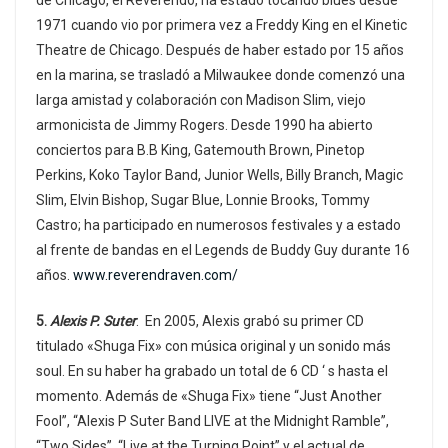
de Chicago, el Reverendo, ha estado tocando blues desde
1971 cuando vio por primera vez a Freddy King en el Kinetic
Theatre de Chicago. Después de haber estado por 15 años
en la marina, se trasladó a Milwaukee donde comenzó una
larga amistad y colaboración con Madison Slim, viejo
armonicista de Jimmy Rogers. Desde 1990 ha abierto
conciertos para B.B King, Gatemouth Brown, Pinetop
Perkins, Koko Taylor Band, Junior Wells, Billy Branch, Magic
Slim, Elvin Bishop, Sugar Blue, Lonnie Brooks, Tommy
Castro; ha participado en numerosos festivales y a estado
al frente de bandas en el Legends de Buddy Guy durante 16
años.
www.reverendraven.com/
5.
Alexis P. Suter
. En 2005, Alexis grabó su primer CD
titulado «Shuga Fix» con música original y un sonido más
soul. En su haber ha grabado un total de 6 CD ‘ s hasta el
momento. Además de «Shuga Fix» tiene “Just Another
Fool”, “Alexis P Suter Band LIVE at the Midnight Ramble”,
“Two Sides”, “Live at the Turning Point” y el actual de