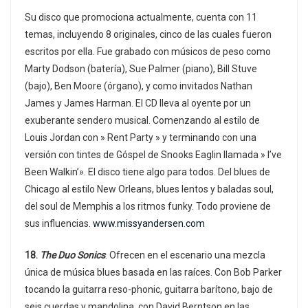
Su disco que promociona actualmente, cuenta con 11
temas, incluyendo 8 originales, cinco de las cuales fueron
escritos por ella. Fue grabado con músicos de peso como
Marty Dodson (batería), Sue Palmer (piano), Bill Stuve
(bajo), Ben Moore (órgano), y como invitados Nathan
James y James Harman. El CD lleva al oyente por un
exuberante sendero musical. Comenzando al estilo de
Louis Jordan con » Rent Party » y terminando con una
versión con tintes de Góspel de Snooks Eaglin llamada » I’ve
Been Walkin’». El disco tiene algo para todos. Del blues de
Chicago al estilo New Orleans, blues lentos y baladas soul,
del soul de Memphis a los ritmos funky. Todo proviene de
sus influencias.
www.missyandersen.com
18.
The Duo Sonics
. Ofrecen en el escenario una mezcla
única de música blues basada en las raíces. Con Bob Parker
tocando la guitarra reso-phonic, guitarra barítono, bajo de
seis cuerdas y mandolina, con David Berntson en las