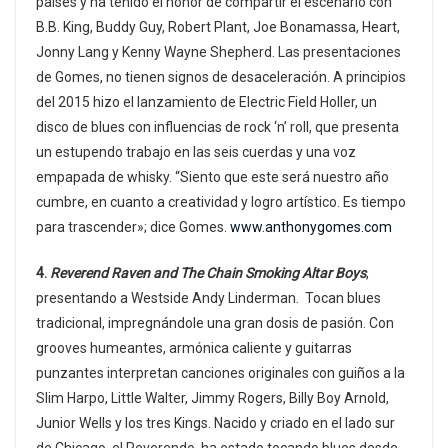
países y ha tenido el honor de compartir el escenario con
B.B. King, Buddy Guy, Robert Plant, Joe Bonamassa, Heart,
Jonny Lang y Kenny Wayne Shepherd. Las presentaciones
de Gomes, no tienen signos de desaceleración. A principios
del 2015 hizo el lanzamiento de Electric Field Holler, un
disco de blues con influencias de rock ‘n’ roll, que presenta
un estupendo trabajo en las seis cuerdas y una voz
empapada de whisky. “Siento que este será nuestro año
cumbre, en cuanto a creatividad y logro artístico. Es tiempo
para trascender»; dice Gomes.
www.anthonygomes.com
4.
Reverend Raven and The Chain Smoking Altar Boys
,
presentando a Westside Andy Linderman. Tocan blues
tradicional, impregnándole una gran dosis de pasión. Con
grooves humeantes, armónica caliente y guitarras
punzantes interpretan canciones originales con guiños a la
Slim Harpo, Little Walter, Jimmy Rogers, Billy Boy Arnold,
Junior Wells y los tres Kings. Nacido y criado en el lado sur