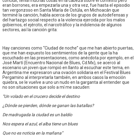
concluir, tenía muchas cosas en la cabeza sobre el contexto pero
eran borrones, era empezarla una y otra vez, fue hasta el episodio
tan vergonzoso en Santa María de Ostúla, en Michoacán que
terminé la canción, habla acerca de los grupos de autodefensas y
del hartazgo social respecto a la violencia ejercida por los malos
gobiernos, el ejército, el narcotráfico y la indolencia de algunos
sectores, así la canción grita:
Hay canciones como “Ciudad de noche” que me han abierto puertas,
que me han expuesto los sentimientos de la gente que la ha
escuchado en las presentaciones, como anécdota por ejemplo, en el
José Martí (Encuentro Nacional de Blues, Cd.Mx), se acercó al
escenario un joven que rompió en llanto al escuchar este tema, en
Argentina me expresaron una ovación solidaria en el Festival Blues
Pergamino al interpretarla también, en ambos casos la emoción
quiebra, se le vuelve a uno un nudo en la garganta al entender que
no son situaciones que solo a mí me sacuden:
“Un volado en el crucero decide el destino
¿Dónde se pierden, dónde se ganan las batallas?
De madrugada la ciudad es un baldío
Nos espera el azul, el alba tiene un blues
Que no es noticia en la mañana”