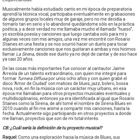
Musicalmente había estudiado canto en mi época de preparatoria
aprendí la técnica vocal, participaba eventualmente en grabaciones
de algunos grupos locales muy de garaje, pero no me decidía a
tomarlo tan en serio y lo abandoné quedándome sólo en la práctica
poética, y a decir verdad no me llamaba mucho el llamado “hueso”,
yo escribía poesía y canciones que luego cantaba solo para mí y
algunas veces con mis amigos, una vez me encontré con Rosario
Staines en una fiesta y se nos ocurrió hacer un dueto para tocar
exclusivamente canciones que nos gustaran a ambas y nos hicimos
llamar
La Sirena
, desde ese dueto ya no dejé de cantar y de eso hace
ya casi 20 años.
De las cosas más importantes fue conocer al cantautor Jaime
Arreola de un talento extraordinario, con quien me integré para
formar
Turnera Diffusa
por unos ocho años y con quien grabé el
disco ‘Amor de Ciudad’ con matices de blues, jazz, bolero, bossa
nova, rock, en fin la música con un carácter muy urbano, en esa
época me llamaban para otros proyectos musicales eventuales y
multidisciplinarios, entonces ya era identificada al igual que Rosario
Staines como la Sirena, de ahí tomé el nombre de Sirena Blues en
2010 cuando al fin me animé a compartir mis canciones, hasta la
fecha. Actualmente sigo participando en otros proyectos a donde
me llaman, proyectos que son de mi total interés.
CB: ¿Cuál sería la definición de tu proyecto musical?
Raquel:
Como una exploración hacia la música de Blues, sus