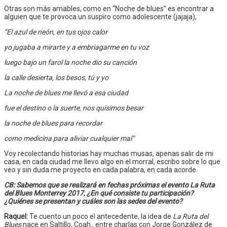
Otras son más amables, como en “Noche de blues” es encontrar a
alguien que te provoca un suspiro como adolescente (jajaja),
“El azul de neón, en tus ojos calor
yo jugaba a mirarte y a embriagarme en tu voz
luego bajo un farol la noche dio su canción
la calle desierta, los besos, tú y yo
La noche de blues me llevó a esa ciudad
fue el destino o la suerte, nos quisimos besar
la noche de blues para recordar
como medicina para aliviar cualquier mal”
Voy recolectando historias hay muchas musas, apenas salir de mi
casa, en cada ciudad me llevo algo en el morral, escribo sobre lo que
veo y sin duda me proyecto en cada palabra, en cada acorde.
CB: Sabemos que se realizará en fechas próximas el evento La Ruta
del Blues Monterrey 2017, ¿En qué consiste tu participación?
¿Quiénes se presentan y cuáles son las sedes del evento?
Raquel:
Te cuento un poco el antecedente, la idea de
La Ruta del
Blues
nace en Saltillo, Coah., entre charlas con Jorge González de