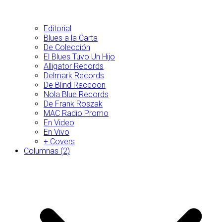
Editorial
Blues a la Carta
De Colección
El Blues Tuvo Un Hijo
Alligator Records
Delmark Records
De Blind Raccoon
Nola Blue Records
De Frank Roszak
MAC Radio Promo
En Video
En Vivo
+ Covers
Columnas (2)