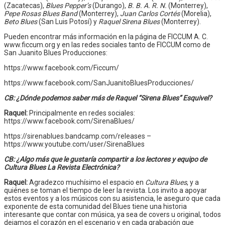
(Zacatecas),
Blues Pepper’s
(Durango),
B. B. A. R. N.
(Monterrey),
Pepe Rosas Blues Band
(Monterrey),
Juan Carlos Cortés
(Morelia),
Beto Blues
(San Luis Potosí) y
Raquel Sirena Blues
(Monterrey).
Pueden encontrar más información en la página de FICCUM A. C.
www.ficcum.org y en las redes sociales tanto de FICCUM como de
San Juanito Blues Producciones:
https://www.facebook.com/Ficcum/
https://www.facebook.com/SanJuanitoBluesProducciones/
CB: ¿Dónde podemos saber más de Raquel “Sirena Blues” Esquivel?
Raquel:
Principalmente en redes sociales:
https://www.facebook.com/SirenaBlues/
https://sirenablues.bandcamp.com/releases –
https://www.youtube.com/user/SirenaBlues
CB: ¿Algo más que le gustaría compartir a los lectores y equipo de
Cultura Blues La Revista Electrónica?
Raquel:
Agradezco muchísimo el espacio en
Cultura Blues
, y a
quiénes se toman el tiempo de leer la revista. Los invito a apoyar
estos eventos y a los músicos con su asistencia, le aseguro que cada
exponente de esta comunidad del Blues tiene una historia
interesante que contar con música, ya sea de covers u original, todos
dejamos el corazón en el escenario y en cada grabación que