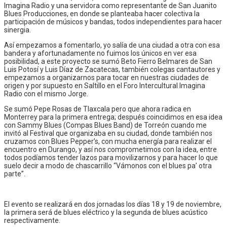
Imagina Radio y una servidora como representante de San Juanito
Blues Producciones, en donde se planteaba hacer colectiva la
participación de músicos y bandas, todos independientes para hacer
sinergia.
Así empezamos a fomentarlo, yo salía de una ciudad a otra con esa
bandera y afortunadamente no fuimos los únicos en ver esa
posibilidad, a este proyecto se sumó Beto Fierro Belmares de San
Luis Potosí y Luis Díaz de Zacatecas, también colegas cantautores y
empezamos a organizarnos para tocar en nuestras ciudades de
origen y por supuesto en Saltillo en el Foro Intercultural Imagina
Radio con el mismo Jorge.
Se sumó Pepe Rosas de Tlaxcala pero que ahora radica en
Monterrey para la primera entrega; después coincidimos en esa idea
con Sammy Blues (Compas Blues Band) de Torreón cuando me
invitó al Festival que organizaba en su ciudad, donde también nos
cruzamos con Blues Pepper’s, con mucha energía para realizar el
encuentro en Durango, y así nos comprometimos con la idea, entre
todos podíamos tender lazos para movilizarnos y para hacer lo que
suelo decir a modo de chascarrillo “Vámonos con el blues pa’ otra
parte”.
El evento se realizará en dos jornadas los días 18 y 19 de noviembre,
la primera será de blues eléctrico y la segunda de blues acústico
respectivamente.