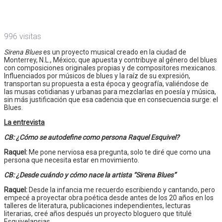
996 visitas
Sirena Blues
es un proyecto musical creado en la ciudad de
Monterrey, N.L., México; que apuesta y contribuye al género del blues
con composiciones originales propias y de compositores mexicanos.
Influenciados por músicos de blues y la raíz de su expresión,
transportan su propuesta a esta época y geografía, valiéndose de
las musas cotidianas y urbanas para mezclarlas en poesía y música,
sin más justificación que esa cadencia que en consecuencia surge: el
Blues.
La entrevista
CB: ¿Cómo se autodefine como persona Raquel Esquivel?
Raquel:
Me pone nerviosa esa pregunta, solo te diré que como una
persona que necesita estar en movimiento.
CB: ¿Desde cuándo y cómo nace la artista “Sirena Blues”
Raquel:
Desde la infancia me recuerdo escribiendo y cantando, pero
empecé a proyectar obra poética desde antes de los 20 años en los
talleres de literatura, publicaciones independientes, lecturas
literarias, creé años después un proyecto bloguero que titulé
Esquivelansias.