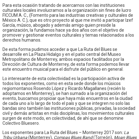
Para esta ocasión tratando de acercarnos con las instituciones
culturales locales involucramos a la organización sin fines de lucro
FICCUM A. C., (Fomento para las industrias creativas y culturales de
México A. C.), que es otro proyecto al que me invitó a participar Izef
García, músico, abogado y además amigo quien preside la
organización, la fundamos hace ya dos años con el objetivo de
promover y gestionar eventos culturales y temas relacionados a los
derechos humanos.
De esta forma pudimos acceder a que La Ruta del Blues se
desarrolle en La Plaza Hidalgo y en el patio central del Museo
Metropolitano de Monterrey, ambos espacios facilitados por la
Dirección de Cultura de Monterrey, de esta forma podemos llevar
este encuentro musical para el disfrute del público en general.
Lo interesante de esta colectividad es la participación activa de
todos los exponentes, como en esta sede donde los músicos
regiomontanos Rosendo López y Ricardo Magallanes (recién lo
adoptamos en Monterrey), se han sumado a la organización del
evento, buscamos propiciar que haya más encuentros en la ciudad
de cada uno a lo largo de todo el país y que se integren no solo las
bandas sino también las instituciones públicas, privadas, la sociedad
civil y demás artistas en más disciplinas, los movimientos culturales
surgen de este modo, en colectividad, de ahí que se denomine
Colectivo Bluesero.
Los exponentes para La Ruta del Blues – Monterrey 2017 son
: La
Tribu Urbana
(Monterrey),
Compas Blues Band
(Torreón),
Moan Blues