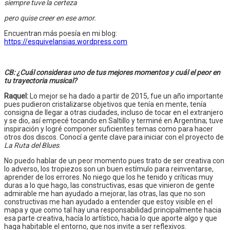
siempre tuve la certeza
pero quise creer en ese amor.
Encuentran más poesía en mi blog:
https://esquivelansias.wordpress.com
CB: ¿Cuál consideras uno de tus mejores momentos y cuál el peor en
tu trayectoria musical?
Raquel:
Lo mejor se ha dado a partir de 2015, fue un año importante
pues pudieron cristalizarse objetivos que tenía en mente, tenía
consigna de llegar a otras ciudades, incluso de tocar en el extranjero
y se dio, así empecé tocando en Saltillo y terminé en Argentina; tuve
inspiración y logré componer suficientes temas como para hacer
otros dos discos. Conocí a gente clave para iniciar con el proyecto de
La Ruta del Blues
.
No puedo hablar de un peor momento pues trato de ser creativa con
lo adverso, los tropiezos son un buen estímulo para reinventarse,
aprender de los errores. No niego que los he tenido y críticas muy
duras a lo que hago, las constructivas, esas que vinieron de gente
admirable me han ayudado a mejorar, las otras, las que no son
constructivas me han ayudado a entender que estoy visible en el
mapa y que como tal hay una responsabilidad principalmente hacia
esa parte creativa, hacía lo artístico, hacia lo que aporte algo y que
haga habitable el entorno, que nos invite a ser reflexivos.