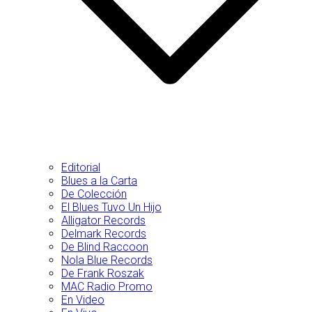
Editorial
Blues a la Carta
De Colección
El Blues Tuvo Un Hijo
Alligator Records
Delmark Records
De Blind Raccoon
Nola Blue Records
De Frank Roszak
MAC Radio Promo
En Video