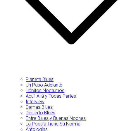
Planeta Blues
Un Paso Adelante
Hábitos Nocturnos
Aquí, Allá y Todas Partes
Interview
Damas Blues
Desierto Blues
Entre Blues y Buenas Noches
La Poesía Tiene Su Norma
Antologías