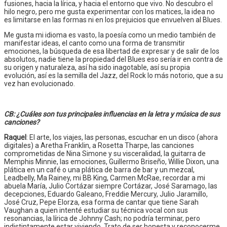
fusiones, hacia la lírica, y hacia el entorno que vivo. No descubro el
hilo negro, pero me gusta experimentar con los matices, la idea no
es limitarse en las formas ni en los prejuicios que envuelven al Blues.
Me gusta mi idioma es vasto, la poesía como un medio también de
manifestar ideas, el canto como una forma de transmitir
emociones, la búsqueda de esa libertad de expresar y de salir de los
absolutos, nadie tiene la propiedad del Blues eso sería ir en contra de
su origen y naturaleza, así ha sido inagotable, así su propia
evolución, así es la semilla del Jazz, del Rock lo más notorio, que a su
vez han evolucionado.
CB: ¿Cuáles son tus principales influencias en la letra y música de sus
canciones?
Raquel
: El arte, los viajes, las personas, escuchar en un disco (ahora
digitales) a Aretha Franklin, a Rosetta Tharpe, las canciones
comprometidas de Nina Simone y su visceralidad, la guitarra de
Memphis Minnie, las emociones, Guillermo Briseño, Willie Dixon, una
plática en un café o una plática de barra de bar y un mezcal,
Leadbelly, Ma Rainey, mi BB King, Carmen McRae, recordar a mi
abuela María, Julio Cortázar siempre Cortázar, José Saramago, las
decepciones, Eduardo Galeano, Freddie Mercury, Julio Jaramillo,
José Cruz, Pepe Elorza, esa forma de cantar que tiene Sarah
Vaughan a quien intenté estudiar su técnica vocal con sus
resonancias, la lírica de Johnny Cash; no podría terminar, pero
indistintamente estar viviendo. Trato de ser honesta y reconocerme,