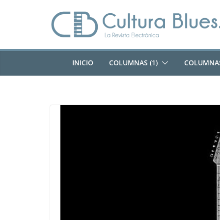
Saltar
al
contenido
INICIO
COLUMNAS (1)
COLUMNAS