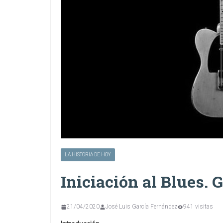
LA HISTORIA DE HOY
Iniciación al Blues. G
21/04/2020
José Luis García Fernández
941 visitas