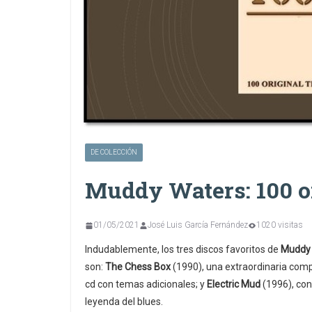
DE COLECCIÓN
Muddy Waters: 100 or
01/05/2021
José Luis García Fernández
1020 visitas
Indudablemente, los tres discos favoritos de
Muddy
son:
The Chess Box
(1990), una extraordinaria comp
cd con temas adicionales; y
Electric Mud
(1996), con
leyenda del blues.