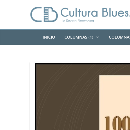
Saltar
al
contenido
INICIO
COLUMNAS (1)
COLUMNAS