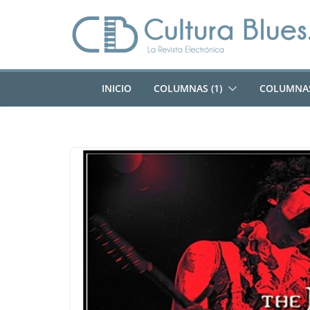
Saltar
al
contenido
INICIO
COLUMNAS (1)
COLUMNAS