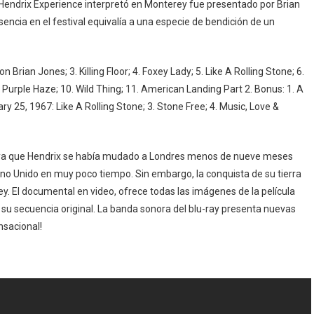
 Hendrix Experience interpretó en Monterey fue presentado por Brian
sencia en el festival equivalía a una especie de bendición de un
n Brian Jones; 3. Killing Floor; 4. Foxey Lady; 5. Like A Rolling Stone; 6.
 Purple Haze; 10. Wild Thing; 11. American Landing Part 2. Bonus: 1. A
y 25, 1967: Like A Rolling Stone; 3. Stone Free; 4. Music, Love &
, ya que Hendrix se había mudado a Londres menos de nueve meses
eino Unido en muy poco tiempo. Sin embargo, la conquista de su tierra
y. El documental en video, ofrece todas las imágenes de la película
su secuencia original. La banda sonora del blu-ray presenta nuevas
nsacional!