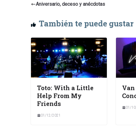
Aniversario, deceso y anécdotas
También te puede gustar
Toto: With a Little
Van 
Help From My
Conc
Friends
01/10
01/12/2021