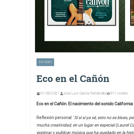
EN VIDEO
Eco en el Cañón
01/09/2021
José Luis García Fernández
911 visitas
Eco en el Cañón. El nacimiento del sonido California
Reflexión personal: ‘
Sí sí sí ya sé, esto no es blues,
mucha creatividad, en un lugar en especial (Laurel C
explorar y publicar música que ha quedado en la hist