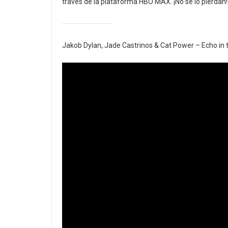
través de la plataforma HBO MAX. ¡No se lo pierdan!
Jakob Dylan, Jade Castrinos & Cat Power – Echo in