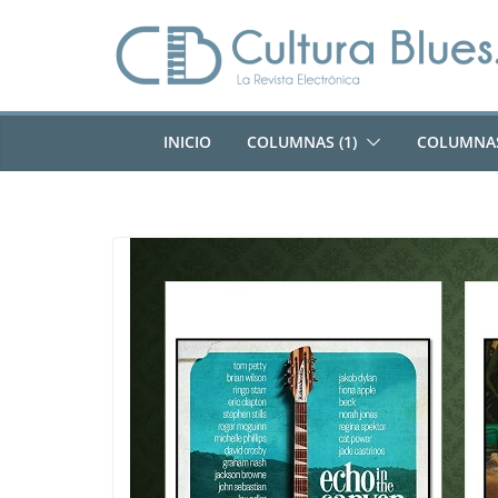
Saltar
al
contenido
INICIO
COLUMNAS (1)
COLUMNAS