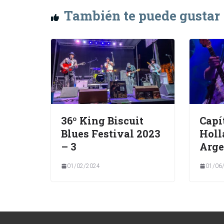
También te puede gustar
36º King Biscuit
Capí
Blues Festival 2023
Holl
– 3
Arge
01/02/2024
01/06