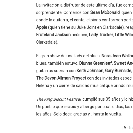
La invitación a disfrutar de este último día, fue co
sorprendente. Comencé con
Sean McDonald
, quien
donde la guitarra, el canto, el piano conforman pa
Apple
(quien tiene su Juke Joint en Clarksdale), re
Fruteland Jackson
acústico,
Lady Trucker
,
Little Wil
Clarksdale).
El gran show de una lady del blues,
Nora Jean Walla
blues, también estuvo
, Diunna Greenleaf
,
Sweet An
guitarras suenan con
Keith Johnson
,
Gary Burnside
,
The Devon Allman Proyect
con dos invitados espec
Helena y un cierre de calidad musical que brindó mu
The King Biscuit Festival
, cumplió sus 35 años y lo hi
Un pueblo que recibió y albergó por cuatro días, las
los años. Solo decir, gracias y …hasta la vuelta.
¡A di