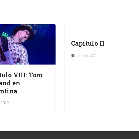
Capítulo II
01/12/2022
tulo VIII: Tom
and en
ntina
/2023