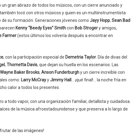
mo un gran abrazo de todos los músicos, con un cierre anunciado y
 también tocó con otros músicos y quien es un multiinstrumentista
rte de su formación. Generaciones jóvenes como
Jayy Hopp
,
Sean Bad
aparecen
Kenny “Beedy Eyes” Smith
con
Bob Stroger
y amigos,
lie Farmer
(estos últimos los volvería después a encontrar en
ce
, con la participación especial de
Demetria Taylor
. Día de divas del
gel
,
Thornetta Davis
, que dejan su huella en los escenarios. Las
Wayne Baker Brooks
,
Anson Funderburgh
y un cierre increíble con
iales como:
Larry McCray
y
Jimmy Hall
… ¡qué final!… la noche fría en
cho calor a todos los presentes.
zo a todo vapor, con una organización familiar, detallista y cuidadosa.
 raíces de la música afroestadounidense y que preserva a lo largo de
sfrutar de las imágenes!