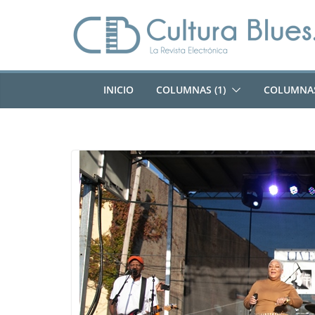
Saltar
al
contenido
INICIO
COLUMNAS (1)
COLUMNAS