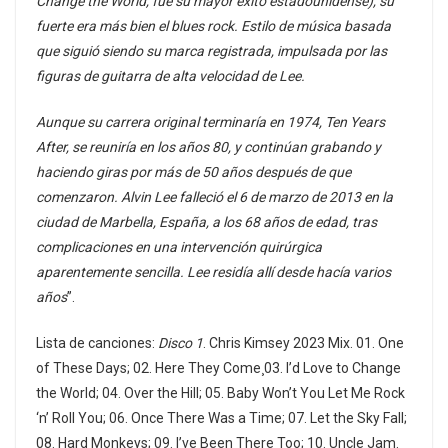
Change the World, fue su mayor éxito estadounidense), su
fuerte era más bien el blues rock. Estilo de música basada
que siguió siendo su marca registrada, impulsada por las
figuras de guitarra de alta velocidad de Lee.
Aunque su carrera original terminaría en 1974, Ten Years
After, se reuniría en los años 80, y continúan grabando y
haciendo giras por más de 50 años después de que
comenzaron. Alvin Lee falleció el 6 de marzo de 2013 en la
ciudad de Marbella, España, a los 68 años de edad, tras
complicaciones en una intervención quirúrgica
aparentemente sencilla. Lee residía allí desde hacía varios
años
”.
Lista de canciones:
Disco 1
. Chris Kimsey 2023 Mix. 01. One
of These Days; 02. Here They Come¸03. I’d Love to Change
the World; 04. Over the Hill; 05. Baby Won’t You Let Me Rock
‘n’ Roll You; 06. Once There Was a Time; 07. Let the Sky Fall;
08. Hard Monkeys; 09. I’ve Been There Too; 10. Uncle Jam.