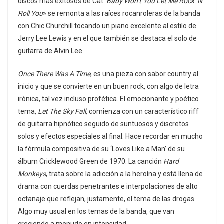
discos más exitosos de Cat.
Baby Won’t You Let Me Rock ‘N’
Roll You
» se remonta a las raíces rocanroleras de la banda
con Chic Churchill tocando un piano excelente al estilo de
Jerry Lee Lewis y en el que también se destaca el solo de
guitarra de Alvin Lee.
Once There Was A Time
, es una pieza con sabor country al
inicio y que se convierte en un buen rock, con algo de letra
irónica, tal vez incluso profética. El emocionante y poético
tema,
Let The Sky Fall
, comienza con un característico riff
de guitarra hipnótico seguido de suntuosos y discretos
solos y efectos especiales al final. Hace recordar en mucho
la fórmula compositiva de su ‘Loves Like a Man’ de su
álbum Cricklewood Green de 1970. La canción
Hard
Monkeys
, trata sobre la adicción a la heroína y está llena de
drama con cuerdas penetrantes e interpolaciones de alto
octanaje que reflejan, justamente, el tema de las drogas.
Algo muy usual en los temas de la banda, que van
creciendo a menudo en intensidad.