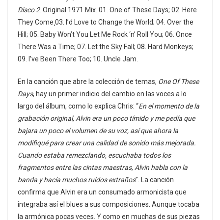
Disco 2
. Original 1971 Mix. 01. One of These Days; 02. Here
They Come¸03. I’d Love to Change the World; 04. Over the
Hill; 05. Baby Won’t You Let Me Rock ‘n’ Roll You; 06. Once
There Was a Time; 07. Let the Sky Fall; 08. Hard Monkeys;
09. I’ve Been There Too; 10. Uncle Jam.
En la canción que abre la colección de temas,
One Of These
Days
, hay un primer indicio del cambio en las voces a lo
largo del álbum, como lo explica Chris: “
En el momento de la
grabación original, Alvin era un poco tímido y me pedía que
bajara un poco el volumen de su voz, así que ahora la
modifiqué para crear una calidad de sonido más mejorada.
Cuando estaba remezclando, escuchaba todos los
fragmentos entre las cintas maestras, Alvin habla con la
banda y hacía muchos ruidos extraños
”. La canción
confirma que Alvin era un consumado armonicista que
integraba así el blues a sus composiciones. Aunque tocaba
la armónica pocas veces. Y como en muchas de sus piezas