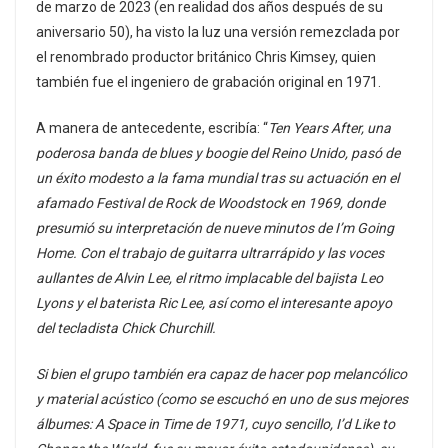
de marzo de 2023 (en realidad dos años después de su
aniversario 50), ha visto la luz una versión remezclada por
el renombrado productor británico Chris Kimsey, quien
también fue el ingeniero de grabación original en 1971.
A manera de antecedente, escribía: “
Ten Years After, una
poderosa banda de blues y boogie del Reino Unido, pasó de
un éxito modesto a la fama mundial tras su actuación en el
afamado Festival de Rock de Woodstock en 1969, donde
presumió su interpretación de nueve minutos de I’m Going
Home. Con el trabajo de guitarra ultrarrápido y las voces
aullantes de Alvin Lee, el ritmo implacable del bajista Leo
Lyons y el baterista Ric Lee, así como el interesante apoyo
del tecladista Chick Churchill.
Si bien el grupo también era capaz de hacer pop melancólico
y material acústico (como se escuchó en uno de sus mejores
álbumes: A Space in Time de 1971, cuyo sencillo, I’d Like to