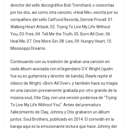
director del sello discográfico Bob Trenchard, o coescritas
por los dos, así como otra canción, «Heal Me», escrita por su
compañero del sello Catfood Records, Derrick Procell: 01.
Walking Heart Attack; 02. Trying To Live My Life Without
You; 03. Free; 04. Tell Me the Truth; 05. Born All Over; 06.
Heal Me; 07. One More Sin; 08. Lies; 09. Hungry Heart; 10.
Mississippi Dreams.
Continuando con su tradición de grabar una canción en
cada álbum asociada con el legendario O.V. Wright (quién
fue su ex guitarrista y director de banda), Rawls repite el
clásico de Wright, «Born All Over»; y también hace su magia
en una canción previamente grabada por otro grande de la
música soul, Otis Clay, con una versión poderosa de “Trying
To Live My Life Without You”. Antes del prematuro
fallecimiento de Clay, Johnny y Otis grabaron un álbum
juntos: Soul Brothers, publicado en 2014. El comodín en la
baraja aquí es la emocionante lectura que hace Johnny del