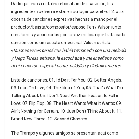
Dado que esos cristales rebosaban de esa visión, los
ingredientes vuelven a estar en su lugar para el vol. 2, otra
docena de canciones expresivas hechas a mano por el
productor/bajista/compositor/esposo Terry Wilson junto
con James y acariciadas por su voz melosa que trata cada
canción como un rescate emocional. Wilson señala:
«
Muchas veces pensé que había terminado con una melodía
y luego Teresa entraba, la escuchaba y me enseñaba cómo
debía hacerse, especialmente melódica y dinámicamente
«.
Lista de canciones: 01. I’d Do it For You; 02. Better Angels;
03. Lean On Love; 04. The Idea of You; 05. That’s What I’m
Talking About; 06. I Don’t Need Another Reason to Fall in
Love; 07. Flip Flop; 08. The Heart Wants What it Wants; 09.
Ain’t Nothing for Certain; 10. Just Don’t Think About It; 11.
Brand New Flame; 12. Second Chances.
The Tramps y algunos amigos se presentan aquí como