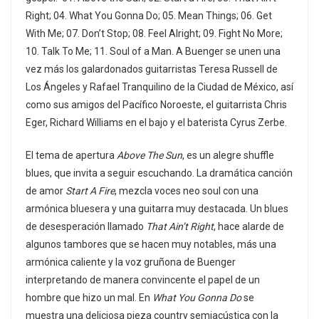
Right; 04. What You Gonna Do; 05. Mean Things; 06. Get
With Me; 07. Don’t Stop; 08. Feel Alright; 09. Fight No More;
10. Talk To Me; 11. Soul of a Man. A Buenger se unen una
vez más los galardonados guitarristas Teresa Russell de
Los Ángeles y Rafael Tranquilino de la Ciudad de México, así
como sus amigos del Pacífico Noroeste, el guitarrista Chris
Eger, Richard Williams en el bajo y el baterista Cyrus Zerbe.
El tema de apertura
Above The Sun
, es un alegre shuffle
blues, que invita a seguir escuchando. La dramática canción
de amor
Start A Fire
, mezcla voces neo soul con una
armónica bluesera y una guitarra muy destacada. Un blues
de desesperación llamado
That Ain’t Right
, hace alarde de
algunos tambores que se hacen muy notables, más una
armónica caliente y la voz gruñona de Buenger
interpretando de manera convincente el papel de un
hombre que hizo un mal. En
What You Gonna Do
se
muestra una deliciosa pieza country semiacústica con la