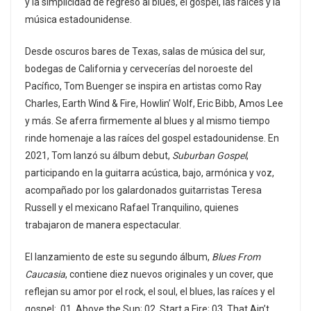
y la simplicidad de regreso al blues, el gospel, las raíces y la
música estadounidense.
Desde oscuros bares de Texas, salas de música del sur,
bodegas de California y cervecerías del noroeste del
Pacífico, Tom Buenger se inspira en artistas como Ray
Charles, Earth Wind & Fire, Howlin’ Wolf, Eric Bibb, Amos Lee
y más. Se aferra firmemente al blues y al mismo tiempo
rinde homenaje a las raíces del gospel estadounidense. En
2021, Tom lanzó su álbum debut,
Suburban Gospel
,
participando en la guitarra acústica, bajo, armónica y voz,
acompañado por los galardonados guitarristas Teresa
Russell y el mexicano Rafael Tranquilino, quienes
trabajaron de manera espectacular.
El lanzamiento de este su segundo álbum,
Blues From
Caucasia
, contiene diez nuevos originales y un cover, que
reflejan su amor por el rock, el soul, el blues, las raíces y el
gospel: 01. Above the Sun; 02. Start a Fire; 03. That Ain’t