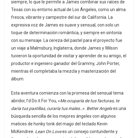
siempre, lo que le permite a James combinar sus raíces de
Texas con su entorno actual de Los Ángeles, como un alma
fresca, vibrante y campestre del sur de California. La
expresiva voz de James es suave y sensual, con solo un
toque de determinación romántica, y siempre en sintonía
con su mensaje. La cereza del pastel para el proyecto fue
un viaje a Malmsbury, Inglaterra, donde James y Wilson
tuvieron la oportunidad de visitar y aprender de su amigo, el
productor e ingeniero ganador del Grammy, John Porter,
mientras él completaba la mezcla y masterización del
álbum.
Esta aventura comienza con la promesa del sensual tema
abridor, I’d Do it For You, «
Me ocuparía de tus facturas, te
daría tus pastillas, curaría tus males…
«.
Better Angels
es una
búsqueda sencilla de los mejores ángeles con algunos
matices de honky tonk del mago del teclado Kevin
McKendree.
Lean On Love
es un consejo contundente y