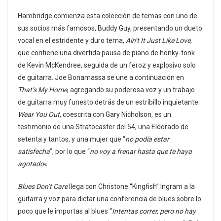
Hambridge comienza esta colección de temas con uno de
sus socios más famosos, Buddy Guy, presentando un dueto
vocal en el estridente y duro tema,
Ain’t It Just Like Love
,
que contiene una divertida pausa de piano de honky-tonk
de Kevin McKendree, seguida de un feroz y explosivo solo
de guitarra. Joe Bonamassa se une a continuación en
That’s My Home
, agregando su poderosa voz y un trabajo
de guitarra muy funesto detrás de un estribillo inquietante.
Wear You Out
, coescrita con Gary Nicholson, es un
testimonio de una Stratocaster del 54, una Eldorado de
setenta y tantos, y una mujer que “
no podía estar
satisfecha
”, por lo que “
no voy a frenar hasta que te haya
agotado
«.
Blues Don’t Care
llega con Christone “Kingfish” Ingram a la
guitarra y voz para dictar una conferencia de blues sobre lo
poco que le importas al blues “
Intentas correr, pero no hay