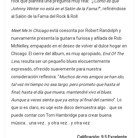
rock que plantea una pregunta muy real:
“¿Cómo es que
Johnny Winter no está en el Salón de la Fama?
”, refiriéndose
al Salón de la Fama del Rock & Roll.
Meet Me In Chicago
está coescrita por Robert Randolph y
nuevamente presenta la guitarra furiosa y afilada de Rob
McNelley, empapado en el deseo de volver al dulce hogar en
Chicago. El cierre del álbum, es muy apropiado,
End Of The
Line
, resulta ser un pequeño blues elocuentemente
expresado, ofrecido suavemente para nuestra
consideración reflexiva: “
Muchos de mis amigos se han ido,
tal vez mi tiempo no sea largo, pero prometo que hasta el
final; hasta el día que muera, mantendré vivo el blues.
Aunque a veces sienta que ya estoy al final del camino
”. Lo
que si es claro, es uqe este disco demuestra algo… que se
puede contar con Tom Hambridge para crear buena
música… una vez… y otra vez… y otra vez.
Calificación: 9.5 Excelente