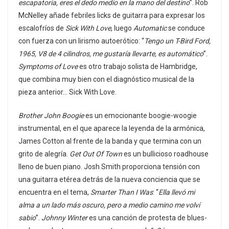
escapatoria, eres el dedo medio en la mano del destino
”. Rob
McNelley añade febriles licks de guitarra para expresar los
escalofríos de
Sick With Love
, luego
Automatic
se conduce
con fuerza con un lirismo autoerótico: “
Tengo un T-Bird Ford,
1965, V8 de 4 cilindros, me gustaría llevarte, es automático
”.
Symptoms of Love
es otro trabajo solista de Hambridge,
que combina muy bien con el diagnóstico musical de la
pieza anterior… Sick With Love.
Brother John Boogie
es un emocionante boogie-woogie
instrumental, en el que aparece la leyenda de la armónica,
James Cotton al frente de la banda y que termina con un
grito de alegría.
Get Out Of Town
es un bullicioso roadhouse
lleno de buen piano. Josh Smith proporciona tensión con
una guitarra etérea detrás de la nueva conciencia que se
encuentra en el tema,
Smarter Than I Was
: “
Ella llevó mi
alma a un lado más oscuro, pero a medio camino me volví
sabio
”.
Johnny Winter
es una canción de protesta de blues-