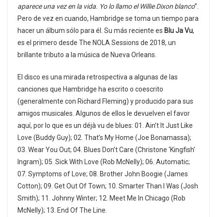
aparece una vez en la vida. Yo lo llamo el Willie Dixon blanco
”.
Pero de vez en cuando, Hambridge se toma un tiempo para
hacer un álbum sólo para él. Su más reciente es
Blu Ja Vu
,
es el primero desde The NOLA Sessions de 2018, un
brillante tributo a la música de Nueva Orleans.
El disco es una mirada retrospectiva a algunas de las
canciones que Hambridge ha escrito o coescrito
(generalmente con Richard Fleming) y producido para sus
amigos musicales. Algunos de ellos le devuelven el favor
aquí, por lo que es un déjà vu de blues: 01. Ain’t It Just Like
Love (Buddy Guy); 02. That’s My Home (Joe Bonamassa);
03. Wear You Out; 04. Blues Don’t Care (Christone ‘Kingfish’
Ingram); 05. Sick With Love (Rob McNelly); 06. Automatic;
07. Symptoms of Love; 08. Brother John Boogie (James
Cotton); 09. Get Out Of Town; 10. Smarter Than I Was (Josh
Smith); 11. Johnny Winter; 12. Meet Me In Chicago (Rob
McNelly); 13. End Of The Line.