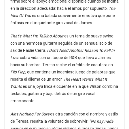
firme sobre el apoyo emocional disponible cuando se inclina
en la dirección adecuada: hacia el amor, por supuesto.
The
Idea Of You
es una balada suavemente emotiva que pone
énfasis en el inquietante giro vocal de James.
That’s What I’m Talking About
es un tema de suave swing
con una hermosa guitarra seguida de un sensual solo de
sax de Paulie Cerra.
I Don’t Need Another Reason To Fall In
Love
cobra vida con un toque de R&B que lleva a James
hacia su hombre. Teresa recibe el crédito de coautora en
Flip Flop
, que contiene un ingenioso juego de palabras que
resalta el dilema de un amor.
The Heart Wants What It
Wants
es una joya lírica elocuente en la que Wilson combina
teclados, guitarra y bajo detrás de un giro vocal
emocionante.
Ain’t Nothing For Sure
es otra canción con el nombre y estilo
de Teresa, resalta la voluntad de sobrevivir:
“No hay nada
seguro en el mundo en el que vivimos, nunca te rindas, nunca