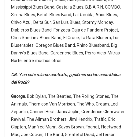
Mississippi Blues Band, Castalia Blues, B.B.A.R.N. COMBO,
Sirena Blues, Beto’s Blues Band, La Rambla, Años Blues,
Chivo Azul, Delta Sur, San Luis Blues, Stormy Monday,
Diableros Blues Band, Fonzeca-Caja de Pandora Project,
Chris Sánchez Blues Band, El Cruce, La Rata Blusera, Los
Bluserables, Obregón Blues Band, Rhino Bluesband, Big
Danny’s Blues Band, Cardenche Blues, Perro Viejo-Mitras
Norte, entre muchos otros.
CB. Y en este mismo contexto, ¿quiénes serían esos ídolos
del Rock?
George.
Bob Dylan, The Beatles, The Rolling Stones, The
Animals, Them con Van Morrison, The Who, Cream, Led
Zeppelin, Canned Heat, Janis Joplin, Creedence Clearwater
Revival, The Allman Brothers, Jimi Hendrix, Traffic, Eric
Clapton, Manfred Mann, Savoy Brown, Foghat, Fleetwood
Mac, Joe Cocker, The Band, Greateful Dead, Jefferson