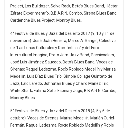
Project, Los Bulldozer, Solve Rock, Beto’s Blues Band, Héctor
Zárate Experimentrío, B.B.A.R.N. Combo, Sirena Blues Band,
Cardenche Blues Project, Monroy Blues.
4° Festival de Blues y Jazz del Desierto 2017 (9, 10 y 11 de
noviembre). José Juán Herrera, Marco A. Rangel, Colectivo
de “Las Lunas Culturales y Románticas” y del Foro
Intercultural Imagina, Proto Jam-Jazz Band, Pachicoolers,
José Luis Jiménez Saucedo, Beto’s Blues Band, Voces de
Sirenas: Raquel Ledezma, Rocío Robledo Medellín y Marisa
Medellín, Luis Díaz Blues Trío, Simple Collage Quinteto de
Jazz, Lalo Laredo, Johnatan Blues y Chairo Manez Trio,
White Shark, Fátima Soto, Espina y Jugo, B.B.A.R.N. Combo,
Monroy Blues.
5° Festival de Blues y Jazz del Desierto 2018 (4, 5 y 6 de
octubre). Voces de Sirenas: Marisa Medellín, Marlén Curiel-
Fermán, Raquel Ledezma, Rocío Robledo Medellín y Roble