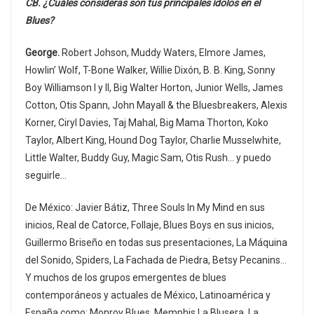
CB. ¿Cuáles consideras son tus principales ídolos en el
Blues?
George.
Robert Johson, Muddy Waters, Elmore James,
Howlin’ Wolf, T-Bone Walker, Willie Dixón, B. B. King, Sonny
Boy Williamson I y II, Big Walter Horton, Junior Wells, James
Cotton, Otis Spann, John Mayall & the Bluesbreakers, Alexis
Korner, Ciryl Davies, Taj Mahal, Big Mama Thorton, Koko
Taylor, Albert King, Hound Dog Taylor, Charlie Musselwhite,
Little Walter, Buddy Guy, Magic Sam, Otis Rush… y puedo
seguirle…
De México: Javier Bátiz, Three Souls In My Mind en sus
inicios, Real de Catorce, Follaje, Blues Boys en sus inicios,
Guillermo Briseño en todas sus presentaciones, La Máquina
del Sonido, Spiders, La Fachada de Piedra, Betsy Pecanins…
Y muchos de los grupos emergentes de blues
contemporáneos y actuales de México, Latinoamérica y
España como: Monroy Blues, Memphis La Blusera, La