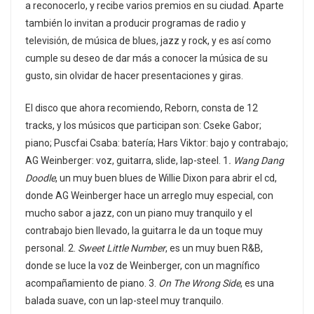
a reconocerlo, y recibe varios premios en su ciudad. Aparte
también lo invitan a producir programas de radio y
televisión, de música de blues, jazz y rock, y es así como
cumple su deseo de dar más a conocer la música de su
gusto, sin olvidar de hacer presentaciones y giras.
El disco que ahora recomiendo, Reborn, consta de 12
tracks, y los músicos que participan son: Cseke Gabor;
piano; Puscfai Csaba: batería; Hars Viktor: bajo y contrabajo;
AG Weinberger: voz, guitarra, slide, lap-steel. 1
. Wang Dang
Doodle
, un muy buen blues de Willie Dixon para abrir el cd,
donde AG Weinberger hace un arreglo muy especial, con
mucho sabor a jazz, con un piano muy tranquilo y el
contrabajo bien llevado, la guitarra le da un toque muy
personal. 2.
Sweet Little Number
, es un muy buen R&B,
donde se luce la voz de Weinberger, con un magnífico
acompañamiento de piano. 3.
On The Wrong Side
, es una
balada suave, con un lap-steel muy tranquilo.