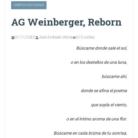
HÁBITOS NOCTURNOS
AG Weinberger, Reborn
01/11/2020
José Andrade Urbina
513 visitas
Búscame donde sale el sol,
o en los destellos de una luna,
búscame ahí,
donde se afina el poema
que sopla el viento,
o en el íntimo aroma de una flor.
Búscame en cada brizna de tu sonrisa,