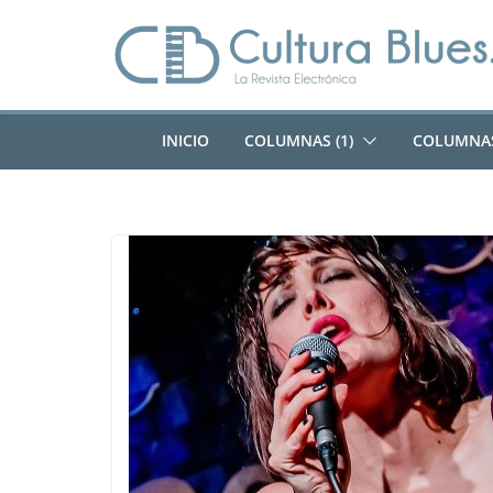
Saltar
al
contenido
INICIO
COLUMNAS (1)
COLUMNAS