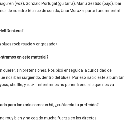
guren (voz), Gonzalo Portugal (guitarra), Manu Gestido (bajo), Ibai
darnos de nuestro técnico de sonido, Unai Moraza, parte fundamental
Hell Drinkers?
 blues rock «sucio y engrasado».
contramos en este material?
n querer, sin pretensiones. Nos picó enseguida la curiosidad de
ue nos iban surgiendo, dentro del blues. Por eso nació este álbum tan
ypso, shuffle, y rock… intentamos no poner freno a lo que nos va
do para lanzarlo como un hit, ¿cuál sería tu preferido?
ne muy bien y ha cogido mucha fuerza en los directos.