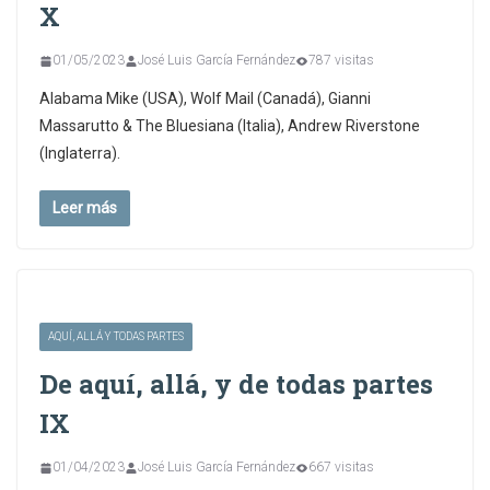
X
01/05/2023
José Luis García Fernández
787 visitas
Alabama Mike (USA), Wolf Mail (Canadá), Gianni
Massarutto & The Bluesiana (Italia), Andrew Riverstone
(Inglaterra).
Leer más
AQUÍ, ALLÁ Y TODAS PARTES
De aquí, allá, y de todas partes
IX
01/04/2023
José Luis García Fernández
667 visitas