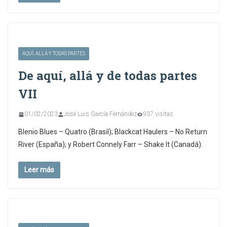
AQUÍ, ALLÁ Y TODAS PARTES
De aquí, allá y de todas partes
VII
01/02/2023
José Luis García Fernández
937 visitas
Blenio Blues – Quatro (Brasil); Blackcat Haulers – No Return
River (España); y Robert Connely Farr – Shake It (Canadá).
Leer más