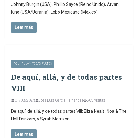
Johnny Burgin (USA), Phillip Sayce (Reino Unido), Aryan
King (USA/Ucrania), Lobo Mexicano (México).
Leer más
AQUÍ, ALLÁ Y TODAS PARTES
De aquí, allá, y de todas partes
VIII
01/03/2023
José Luis García Fernández
803 visitas
De aquí, de allá, y de todas partes VIII: Eliza Neals, Noa & The
Hell Drinkers, y Syrah Morrison.
Leer más