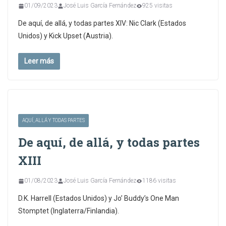
01/09/2023
José Luis García Fernández
925 visitas
De aquí, de allá, y todas partes XIV: Nic Clark (Estados
Unidos) y Kick Upset (Austria).
Leer más
AQUÍ, ALLÁ Y TODAS PARTES
De aquí, de allá, y todas partes
XIII
01/08/2023
José Luis García Fernández
1186 visitas
D.K. Harrell (Estados Unidos) y Jo’ Buddy’s One Man
Stomptet (Inglaterra/Finlandia).